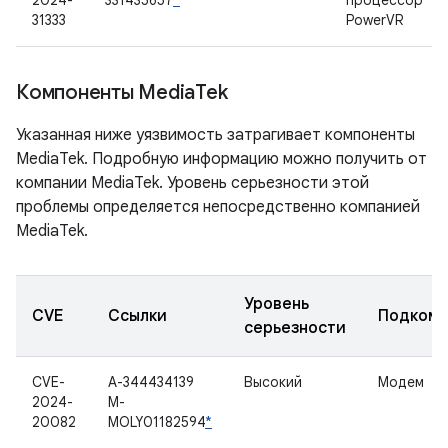
2024-
331435657
*
процессор
31333
PowerVR
Компоненты Media
Tek
Указанная ниже уязвимость затрагивает компоненты
MediaTek. Подробную информацию можно получить от
компании MediaTek. Уровень серьезности этой
проблемы определяется непосредственно компанией
MediaTek.
Уровень
CVE
Ссылки
Подкомп
серьезности
CVE-
A-344434139
Высокий
Модем
2024-
M-
20082
MOLY01182594
*