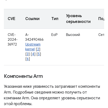
Уровень
CVE
Ссылки
Тип
Подк
серьезности
CVE-
A-
EoP
Высокий
Сеть
2024-
342490466
36972
Upstream
kernel
[
2
]
[
3
] [
4
] [
5
]
[
6
]
Компоненты Arm
Указанная ниже уязвимость затрагивает компоненты
Arm. Подробные сведения можно получить от
компании Arm. Она определяет уровень серьезности
этой проблемы.