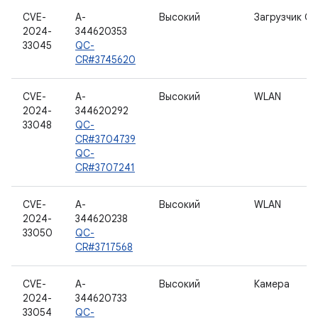
CVE-
A-
Высокий
Загрузчик О
2024-
344620353
33045
QC-
CR#3745620
CVE-
A-
Высокий
WLAN
2024-
344620292
33048
QC-
CR#3704739
QC-
CR#3707241
CVE-
A-
Высокий
WLAN
2024-
344620238
33050
QC-
CR#3717568
CVE-
A-
Высокий
Камера
2024-
344620733
33054
QC-