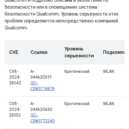
Qualcomm и подробно описаны в бюллетенях по
безопасности или в оповещениях системы
безопасности Qualcomm. Уровень серьезности этих
проблем определяется непосредственно компанией
Qualcomm.
Уровень
CVE
Ссылки
Подкомпон
серьезности
CVE-
A-
Критический
WLAN
2024-
344620519
33042
QC-
CR#3774878
CVE-
A-
Критический
WLAN
2024-
344620630
33052
QC-
CR#3773240