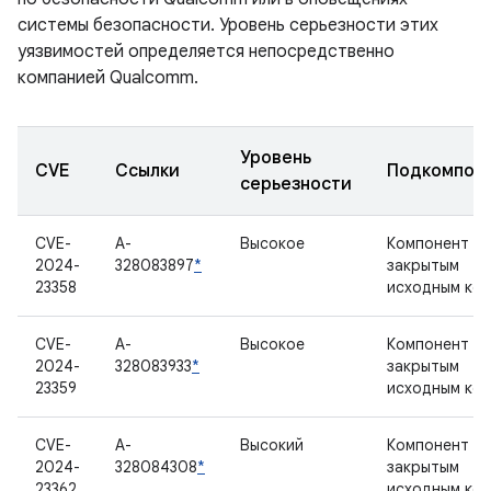
системы безопасности. Уровень серьезности этих
уязвимостей определяется непосредственно
компанией Qualcomm.
Уровень
CVE
Ссылки
Подкомпон
серьезности
CVE-
A-
Высокое
Компонент с
2024-
328083897
*
закрытым
23358
исходным ко
CVE-
A-
Высокое
Компонент с
2024-
328083933
*
закрытым
23359
исходным ко
CVE-
A-
Высокий
Компонент с
2024-
328084308
*
закрытым
23362
исходным ко