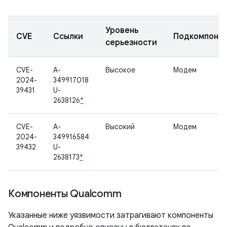
Уровень
CVE
Ссылки
Подкомпоне
серьезности
CVE-
A-
Высокое
Модем
2024-
349917018
39431
U-
2638126
*
CVE-
A-
Высокий
Модем
2024-
349916584
39432
U-
2638173
*
Компоненты Qualcomm
Указанные ниже уязвимости затрагивают компоненты