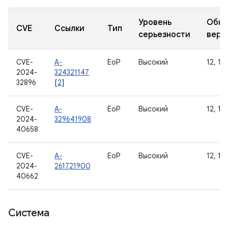
Уровень
Обно
CVE
Ссылки
Тип
серьезности
верс
CVE-
A-
EoP
Высокий
12, 12L
2024-
324321147
32896
[
2
]
CVE-
A-
EoP
Высокий
12, 12L
2024-
329641908
40658
CVE-
A-
EoP
Высокий
12, 12L
2024-
261721900
40662
Система