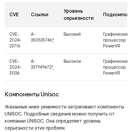
Уровень
CVE
Ссылки
Подкомпоне
серьезности
CVE-
A-
Высокий
Графический
2024-
350535746
*
процессор
23716
PowerVR
CVE-
A-
Высокое
Графический
2024-
337949672
*
процессор
31336
PowerVR
Компоненты Unisoc
Указанные ниже уязвимости затрагивают компоненты
UNISOC. Подробные сведения можно получить от
компании UNISOC. Она определяет уровень
серьезности этих проблем.