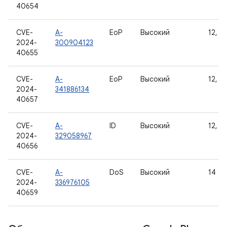
40654
CVE-
A-
EoP
Высокий
12, 12
2024-
300904123
40655
CVE-
A-
EoP
Высокий
12, 12
2024-
341886134
40657
CVE-
A-
ID
Высокий
12, 12
2024-
329058967
40656
CVE-
A-
DoS
Высокий
14
2024-
336976105
40659