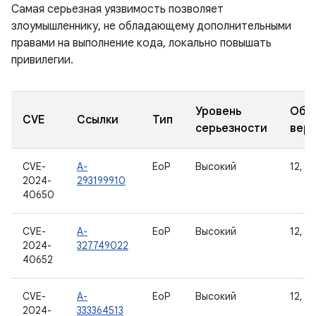
Самая серьезная уязвимость позволяет
злоумышленнику, не обладающему дополнительными
правами на выполнение кода, локально повышать
привилегии.
Уровень
Обн
CVE
Ссылки
Тип
серьезности
вер
CVE-
A-
EoP
Высокий
12, 12
2024-
293199910
40650
CVE-
A-
EoP
Высокий
12, 12
2024-
327749022
40652
CVE-
A-
EoP
Высокий
12, 12
2024-
333364513