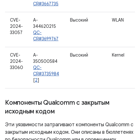
CR#3667735
CVE-
A-
Высокий
WLAN
2024-
344620215
33057
QC-
CR#3699767
CVE-
A-
Высокий
Kernel
2024-
350500584
33060
QC-
CR#3735984
[
2
]
Компоненты Qualcomm с закрытым
исходным кодом
Эти уязвимости затрагивают компоненты Qualcomm с
закрытым исходным кодом. Они описаны в бюллетенях
по безопасности Qualcomm или в оповещениях