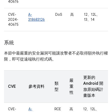
40676
CVE-
A-
DoS
高
12、12L、
2024-
318683126
13、14
40675
系統
本節中最嚴重的安全漏洞可能讓攻擊者不必取得額外執行權
限，即可從遠端執行程式碼。
更新的
嚴
類
Android 開
CVE
參考資料
重
型
放原始碼計
性
畫版本
CVE-
A-
RCE
高
12、12L、