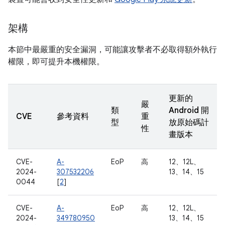
架構
本節中最嚴重的安全漏洞，可能讓攻擊者不必取得額外執行
權限，即可提升本機權限。
更新的
嚴
類
Android 開
CVE
參考資料
重
型
放原始碼計
性
畫版本
CVE-
A-
EoP
高
12、12L、
2024-
307532206
13、14、15
0044
[
2
]
CVE-
A-
EoP
高
12、12L、
2024-
349780950
13、14、15