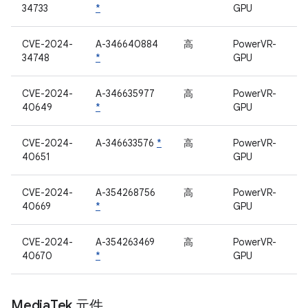
34733
*
GPU
CVE-2024-
A-346640884
高
PowerVR-
34748
*
GPU
CVE-2024-
A-346635977
高
PowerVR-
40649
*
GPU
CVE-2024-
A-346633576
*
高
PowerVR-
40651
GPU
CVE-2024-
A-354268756
高
PowerVR-
40669
*
GPU
CVE-2024-
A-354263469
高
PowerVR-
40670
*
GPU
Media
Tek 元件