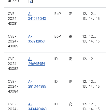
40660
[
2
]
CVE-
A-
EoP
高
12、12L、
2024-
341256043
13、14、15
43081
CVE-
A-
EoP
高
12、12L、
2024-
353712853
13、14、15
43085
CVE-
A-
ID
高
12、12L
2024-
296915959
43082
CVE-
A-
ID
高
12、12L、
2024-
281044385
13、14、15
43084
CVE-
A-
ID
高
12、12L、
2024-
343440463
13、14、15