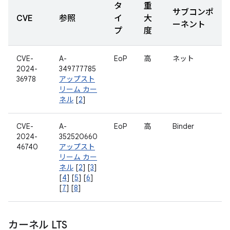
タ
重
サブコンポ
CVE
参照
イ
大
ーネント
プ
度
CVE-
A-
EoP
高
ネット
2024-
349777785
36978
アップスト
リーム カー
ネル
[
2
]
CVE-
A-
EoP
高
Binder
2024-
352520660
46740
アップスト
リーム カー
ネル
[
2
] [
3
]
[
4
] [
5
] [
6
]
[
7
] [
8
]
カーネル LTS