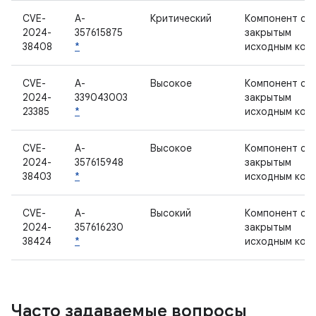
CVE-
A-
Критический
Компонент с
2024-
357615875
закрытым
38408
*
исходным код
CVE-
A-
Высокое
Компонент с
2024-
339043003
закрытым
23385
*
исходным код
CVE-
A-
Высокое
Компонент с
2024-
357615948
закрытым
38403
*
исходным код
CVE-
A-
Высокий
Компонент с
2024-
357616230
закрытым
38424
*
исходным код
Часто задаваемые вопросы