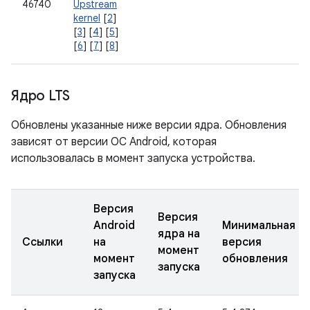
46740
Upstream
kernel
[
2
]
[
3
] [
4
] [
5
]
[
6
] [
7
] [
8
]
Ядро LTS
Обновлены указанные ниже версии ядра. Обновления
зависят от версии ОС Android, которая
использовалась в момент запуска устройства.
Версия
Версия
Android
Минимальная
ядра на
Ссылки
на
версия
момент
момент
обновления
запуска
запуска