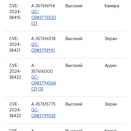
CVE-
A-357616194
Высокий
Камера
2024-
QC-
38415
CR#3775520
[
2
]
CVE-
A-357616018
Высокий
Экран
2024-
QC-
38421
CR#3793941
CVE-
A-
Высокий
Аудио
2024-
357616000
38422
QC-
CR#3794268
[
2
] [
3
]
CVE-
A-357615775
Высокий
Экран
2024-
QC-
38423
CR#3799033