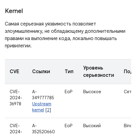
Kernel
Самая серьезная уязвимость позволяет
злоумышленнику, не обладающему дополнительными
правами на выполнение кода, локально повышать
привилегии.
Уровень
CVE
Ссылки
Тип
Подк
серьезности
CVE-
A-
EoP
Высокое
Сетк
2024-
349777785
36978
Upstream
kernel
[
2
]
CVE-
A-
EoP
Высокий
Binde
2024-
352520660