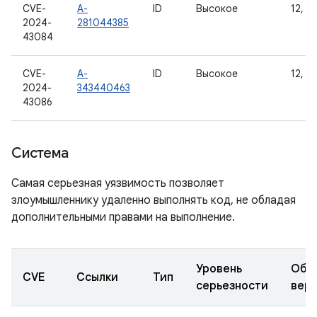
CVE-
A-
ID
Высокое
12, 12
2024-
281044385
43084
CVE-
A-
ID
Высокое
12, 12
2024-
343440463
43086
Система
Самая серьезная уязвимость позволяет
злоумышленнику удаленно выполнять код, не обладая
дополнительными правами на выполнение.
Уровень
Обн
CVE
Ссылки
Тип
серьезности
вер