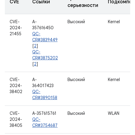
CVE
Ссылки
Подкомпон
серьезности
CVE-
A-
Высокий
Kernel
2024-
357616450
21455
QC-
CR#3839449
[
2
]
QC-
CR#3875202
[
2
]
CVE-
A-
Высокий
Kernel
2024-
364017423
38402
QC-
CR#3890158
CVE-
A-357615761
Высокий
WLAN
2024-
QC-
38405
CR#3754687