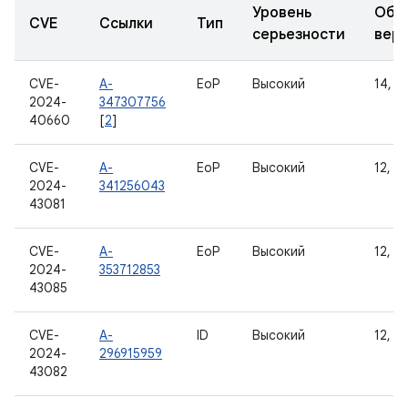
Уровень
Обн
CVE
Ссылки
Тип
серьезности
вер
CVE-
A-
EoP
Высокий
14, 15
2024-
347307756
40660
[
2
]
CVE-
A-
EoP
Высокий
12, 12
2024-
341256043
43081
CVE-
A-
EoP
Высокий
12, 12
2024-
353712853
43085
CVE-
A-
ID
Высокий
12, 12
2024-
296915959
43082