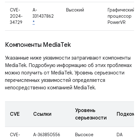
CVE-
A-
Высокий
Графический
2024-
331437862
процессор
34729
*
PowerVR
Компоненты Media
Tek
Указанные ниже уязвимости затрагивают компоненты
MediaTek. Подробную информацию об этих проблемах
можно получить от MediaTek. Уровень серьезности
перечисленных уязвимостей определяется
непосредственно компанией MediaTek.
Уровень
CVE
Ссылки
Подкомп
серьезности
CVE-
A-363850556
Высокое
DA