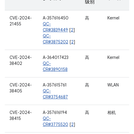
级别
CVE-2024-
A-357616450
高
Kernel
21455
QC-
CR#3839449
[
2
]
QC-
CR#3875202
[
2
]
CVE-2024-
A-364017423
高
Kernel
38402
QC-
CR#3890158
CVE-2024-
A-357615761
高
WLAN
38405
QC-
CR#3754687
CVE-2024-
A-357616194
高
相机
38415
QC-
CR#3775520
[
2
]