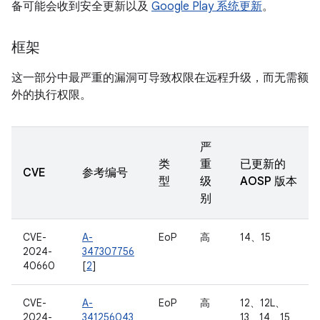
备可能会收到安全更新以及
Google Play 系统更新
。
框架
这一部分中最严重的漏洞可导致权限在远程升级，而无需额
外的执行权限。
严
类
重
已更新的
CVE
参考编号
型
级
AOSP 版本
别
CVE-
A-
EoP
高
14、15
2024-
347307756
40660
[
2
]
CVE-
A-
EoP
高
12、12L、
2024-
341256043
13、14、15