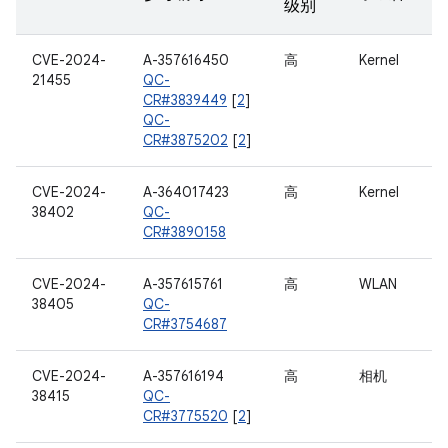
级别
CVE-2024-
A-357616450
高
Kernel
21455
QC-
CR#3839449
[
2
]
QC-
CR#3875202
[
2
]
CVE-2024-
A-364017423
高
Kernel
38402
QC-
CR#3890158
CVE-2024-
A-357615761
高
WLAN
38405
QC-
CR#3754687
CVE-2024-
A-357616194
高
相机
38415
QC-
CR#3775520
[
2
]