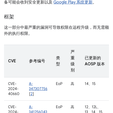
备可能会收到安全更新以及
Google Play 系统更新
。
框架
这一部分中最严重的漏洞可导致权限在远程升级，而无需额
外的执行权限。
严
类
重
已更新的
CVE
参考编号
型
级
AOSP 版本
别
CVE-
A-
EoP
高
14、15
2024-
347307756
40660
[
2
]
CVE-
A-
EoP
高
12、12L、
2024-
341256043
13、14、15