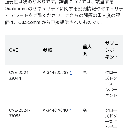
脆弱性は次のとおりです。詳細については、該当する
Qualcomm のセキュリティに関する公開情報やセキュリテ
ィ アラートをご覧ください。これらの問題の重大度の評
価は、Qualcomm から直接提供されたものです。
サブコ
重大
CVE
参照
ンポー
度
ネント
CVE-2024-
A-344620789
*
高
クロー
33044
ズドソ
ース コ
ンポー
ネント
CVE-2024-
A-344619640
*
高
クロー
33056
ズドソ
ース コ
ンポー