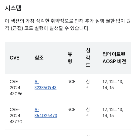
시스템
이 섹션의 가장 심각한 취약점으로 인해 추가 실행 권한 없이 원
격 (근접) 코드 실행이 발생할 수 있습니다.
심
유
업데이트된
CVE
참조
각
형
AOSP 버전
도
CVE-
A-
RCE
심
12, 12L, 13,
2024-
323850943
각
14, 15
43096
CVE-
A-
RCE
심
12, 12L, 13,
2024-
364026473
각
14, 15
43770