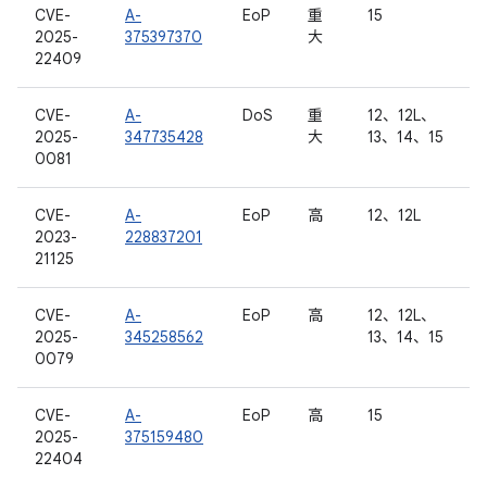
CVE-
A-
EoP
重
15
2025-
375397370
大
22409
CVE-
A-
DoS
重
12、12L、
2025-
347735428
大
13、14、15
0081
CVE-
A-
EoP
高
12、12L
2023-
228837201
21125
CVE-
A-
EoP
高
12、12L、
2025-
345258562
13、14、15
0079
CVE-
A-
EoP
高
15
2025-
375159480
22404