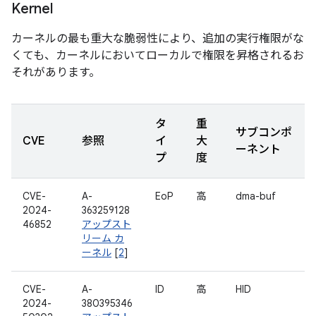
Kernel
カーネルの最も重大な脆弱性により、追加の実行権限がな
くても、カーネルにおいてローカルで権限を昇格されるお
それがあります。
タ
重
サブコンポ
CVE
参照
イ
大
ーネント
プ
度
CVE-
A-
EoP
高
dma-buf
2024-
363259128
46852
アップスト
リーム カ
ーネル
[
2
]
CVE-
A-
ID
高
HID
2024-
380395346