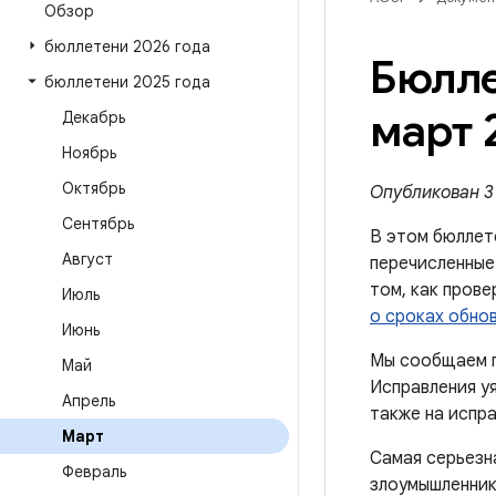
Обзор
бюллетени 2026 года
Бюлле
бюллетени 2025 года
март 
Декабрь
Ноябрь
Октябрь
Опубликован 3 
Сентябрь
В этом бюллет
Август
перечисленные
том, как пров
Июль
о сроках обно
Июнь
Мы сообщаем п
Май
Исправления уя
Апрель
также на испра
Март
Самая серьезн
Февраль
злоумышленник