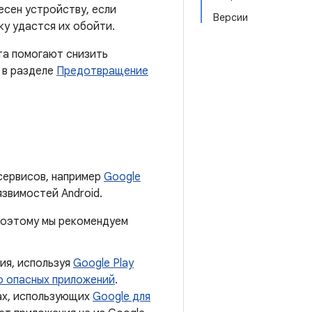
есен устройству, если
Версии
у удастся их обойти.
та помогают снизить
 в разделе
Предотвращение
сервисов, например
Google
язвимостей Android.
 поэтому мы рекомендуем
ия, используя
Google Play
о опасных приложений
.
тах, использующих
Google для