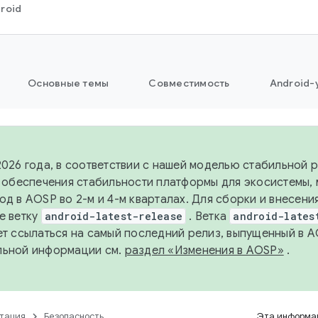
roid
Основные темы
Совместимость
Android-
2026 года, в соответствии с нашей моделью стабильной
я обеспечения стабильности платформы для экосистемы,
од в AOSP во 2-м и 4-м кварталах. Для сборки и внесени
е ветку
android-latest-release
. Ветка
android-lates
ет ссылаться на самый последний релиз, выпущенный в A
льной информации см.
раздел «Изменения в AOSP»
.
тация
Безопасность
Эта информац