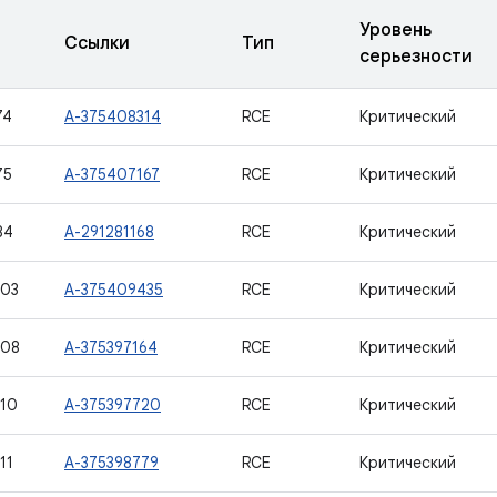
Уровень
Ссылки
Тип
серьезности
74
A-375408314
RCE
Критический
75
A-375407167
RCE
Критический
84
A-291281168
RCE
Критический
403
A-375409435
RCE
Критический
408
A-375397164
RCE
Критический
10
A-375397720
RCE
Критический
11
A-375398779
RCE
Критический