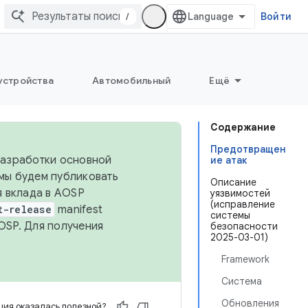
/
Войти
устройства
Автомобильный
Ещё
Содержание
Предотвращен
 разработки основной
ие атак
 мы будем публиковать
Описание
я вклада в AOSP
уязвимостей
(исправление
t-release
manifest
системы
OSP. Для получения
безопасности
2025-03-01)
Framework
Система
Обновления
ия оказалась полезной?