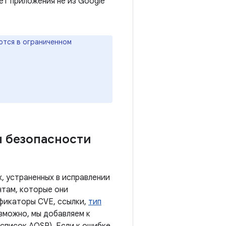
ает приложения не из Google
ются в ограниченном
ы безопасности
, устраненных в исправлении
нтам, которые они
ификаторы CVE, ссылки,
тип
озможно, мы добавляем к