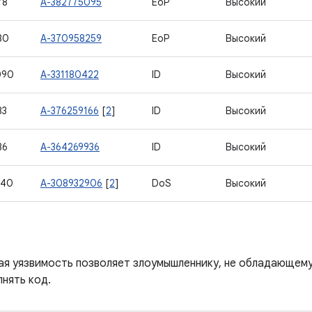
78
A-382775095
EoP
Высокий
80
A-370958259
EoP
Высокий
090
A-331180422
ID
Высокий
83
A-376259166
[
2
]
ID
Высокий
86
A-364269936
ID
Высокий
740
A-308932906
[
2
]
DoS
Высокий
ая уязвимость позволяет злоумышленнику, не обладающем
нять код.