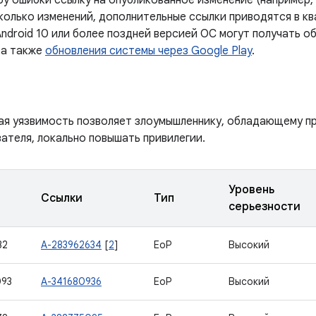
у ошибки ссылку на опубликованное изменение (например, 
колько изменений, дополнительные ссылки приводятся в кв
ndroid 10 или более поздней версией ОС могут получать о
 а также
обновления системы через Google Play
.
ая уязвимость позволяет злоумышленнику, обладающему пр
ателя, локально повышать привилегии.
Уровень
Ссылки
Тип
серьезности
32
A-283962634
[
2
]
EoP
Высокий
093
A-341680936
EoP
Высокий