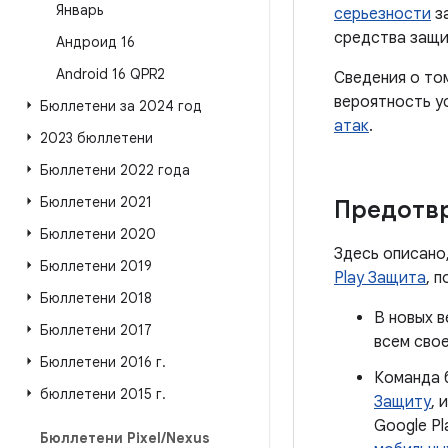
Январь
серьезности
за
средства защи
Андроид 16
Android 16 QPR2
Сведения о то
вероятность у
Бюллетени за 2024 год
атак
.
2023 бюллетени
Бюллетени 2022 года
Бюллетени 2021
Предотв
Бюллетени 2020
Здесь описано
Бюллетени 2019
Play Защита
, 
Бюллетени 2018
В новых в
Бюллетени 2017
всем сво
Бюллетени 2016 г
.
Команда 
бюллетени 2015 г
.
Защиту
, 
Google P
Бюллетени Pixel
/
Nexus