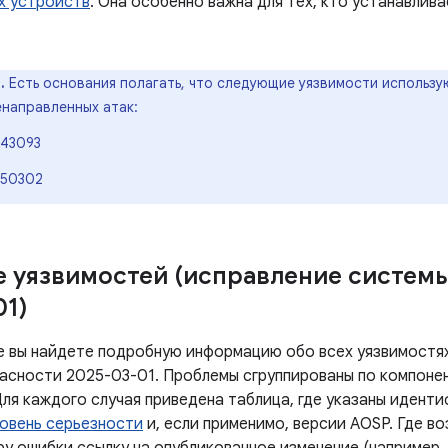
х устройств
. Она особенно важна для тех, кто устанавлив
.
Есть основания полагать, что следующие уязвимости использу
енаправленных атак:
43093
-50302
 уязвимостей (исправление систем
01)
е вы найдете подробную информацию обо всех уязвимостях
асности 2025-03-01. Проблемы сгруппированы по компоне
Для каждого случая приведена таблица, где указаны идент
овень серьезности
и, если применимо, версии AOSP. Где в