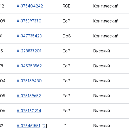
12
A-375404242
RCE
Критический
409
A-375397370
EoP
Критический
81
A-347735428
DoS
Критический
25
A-228837201
EoP
Высокий
79
A-345258562
EoP
Высокий
404
A-375159480
EoP
Высокий
405
A-375159652
EoP
Высокий
406
A-375160214
EoP
Высокий
82
A-376461551
[
2
]
ID
Высокий