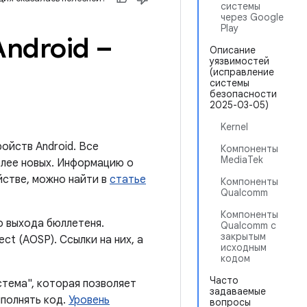
системы
через Google
Play
ndroid –
Описание
уязвимостей
(исправление
системы
безопасности
2025-03-05)
Kernel
ойств Android. Все
Компоненты
MediaTek
олее новых. Информацию о
йстве, можно найти в
статье
Компоненты
Qualcomm
Компоненты
о выхода бюллетеня.
Qualcomm с
закрытым
ct (AOSP). Ссылки на них, а
исходным
кодом
Часто
стема", которая позволяет
задаваемые
полнять код.
Уровень
вопросы