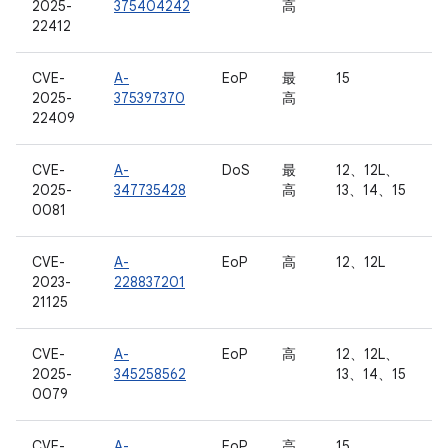
2025-
375404242
高
22412
CVE-
A-
EoP
最
15
2025-
375397370
高
22409
CVE-
A-
DoS
最
12、12L、
2025-
347735428
高
13、14、15
0081
CVE-
A-
EoP
高
12、12L
2023-
228837201
21125
CVE-
A-
EoP
高
12、12L、
2025-
345258562
13、14、15
0079
CVE-
A-
EoP
高
15