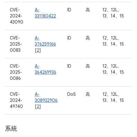
CVE-
A-
ID
高
12、12L、
2024-
331180422
13、14、15
43090
CVE-
A-
ID
高
12、12L、
2025-
376259166
13、14、15
0083
[
2
]
CVE-
A-
ID
高
12、12L、
2025-
364269936
13、14、15
0086
CVE-
A-
DoS
高
12、12L、
2024-
308932906
13、14、15
49740
[
2
]
系統