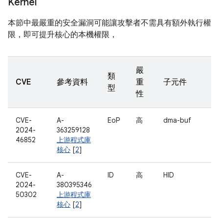
Kernel
本節中最嚴重的安全漏洞可能讓攻擊者不需具有額外執行權
限，即可提升核心的本機權限，
嚴
類
CVE
參考資料
重
子元件
型
性
CVE-
A-
EoP
高
dma-buf
2024-
363259128
46852
上游程式庫
核心
[
2
]
CVE-
A-
ID
高
HID
2024-
380395346
50302
上游程式庫
核心
[
2
]