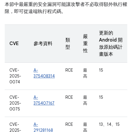
本節中最嚴重的安全漏洞可能讓攻擊者不必取得額外執行權
限，即可從遠端執行程式碼。
更新的
嚴
類
Android 開
CVE
參考資料
重
型
放原始碼計
性
畫版本
CVE-
A-
RCE
最
15
2025-
375408314
高
0074
CVE-
A-
RCE
最
15
2025-
375407167
高
0075
CVE-
A-
RCE
最
13、14、15
2025-
291281168
高