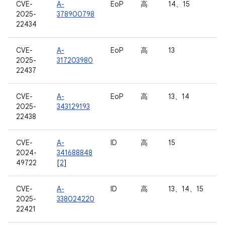
CVE-
A-
EoP
高
14、15
2025-
378900798
22434
CVE-
A-
EoP
高
13
2025-
317203980
22437
CVE-
A-
EoP
高
13、14
2025-
343129193
22438
CVE-
A-
ID
高
15
2024-
341688848
49722
[
2
]
CVE-
A-
ID
高
13、14、15
2025-
338024220
22421