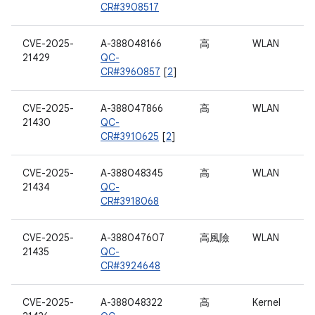
CR#3908517
CVE-2025-
A-388048166
高
WLAN
21429
QC-
CR#3960857
[
2
]
CVE-2025-
A-388047866
高
WLAN
21430
QC-
CR#3910625
[
2
]
CVE-2025-
A-388048345
高
WLAN
21434
QC-
CR#3918068
CVE-2025-
A-388047607
高風險
WLAN
21435
QC-
CR#3924648
CVE-2025-
A-388048322
高
Kernel