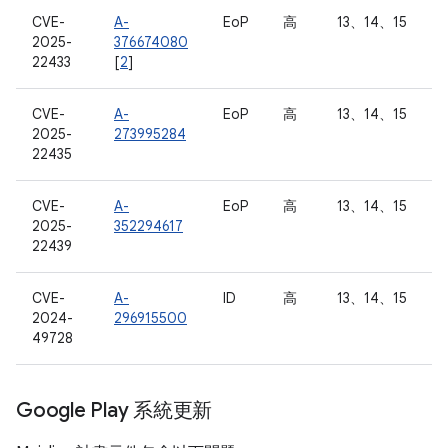
CVE-
A-
EoP
高
13、14、15
2025-
376674080
22433
[
2
]
CVE-
A-
EoP
高
13、14、15
2025-
273995284
22435
CVE-
A-
EoP
高
13、14、15
2025-
352294617
22439
CVE-
A-
ID
高
13、14、15
2024-
296915500
49728
Google Play 系統更新