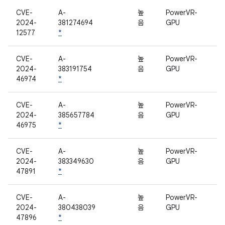
CVE-
A-
높
PowerVR-
2024-
381274694
음
GPU
12577
*
CVE-
A-
높
PowerVR-
2024-
383191754
음
GPU
46974
*
CVE-
A-
높
PowerVR-
2024-
385657784
음
GPU
46975
*
CVE-
A-
높
PowerVR-
2024-
383349630
음
GPU
47891
*
CVE-
A-
높
PowerVR-
2024-
380438039
음
GPU
47896
*