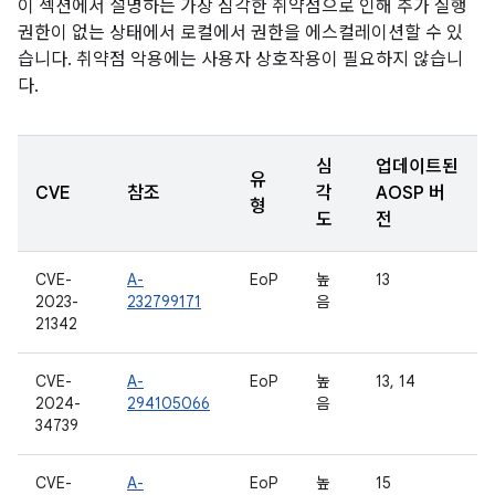
이 섹션에서 설명하는 가장 심각한 취약점으로 인해 추가 실행
권한이 없는 상태에서 로컬에서 권한을 에스컬레이션할 수 있
습니다. 취약점 악용에는 사용자 상호작용이 필요하지 않습니
다.
심
업데이트된
유
CVE
참조
각
AOSP 버
형
도
전
CVE-
A-
EoP
높
13
2023-
232799171
음
21342
CVE-
A-
EoP
높
13, 14
2024-
294105066
음
34739
CVE-
A-
EoP
높
15