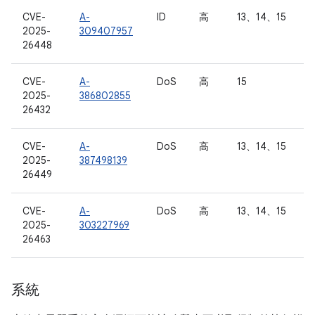
CVE-
A-
ID
高
13、14、15
2025-
309407957
26448
CVE-
A-
DoS
高
15
2025-
386802855
26432
CVE-
A-
DoS
高
13、14、15
2025-
387498139
26449
CVE-
A-
DoS
高
13、14、15
2025-
303227969
26463
系統