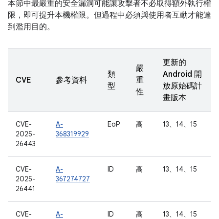
本節中最嚴重的安全漏洞可能讓攻擊者不必取得額外執行權
限，即可提升本機權限。但過程中必須與使用者互動才能達
到濫用目的。
更新的
嚴
類
Android 開
CVE
參考資料
重
型
放原始碼計
性
畫版本
CVE-
A-
EoP
高
13、14、15
2025-
368319929
26443
CVE-
A-
ID
高
13、14、15
2025-
367274727
26441
CVE-
A-
ID
高
13、14、15