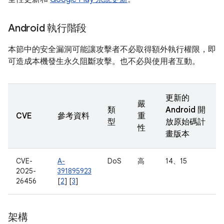
Android 執行階段
本節中的安全漏洞可能讓攻擊者不必取得額外執行權限，即
可造成本機發生永久阻斷攻擊。也不必與使用者互動。
更新的
嚴
類
Android 開
CVE
參考資料
重
型
放原始碼計
性
畫版本
CVE-
A-
DoS
高
14、15
2025-
391895923
26456
[
2
] [
3
]
架構