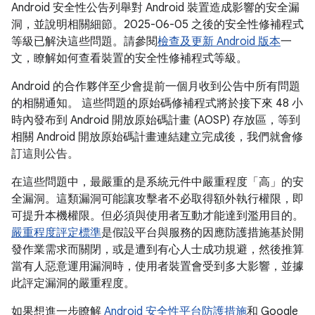
Android 安全性公告列舉對 Android 裝置造成影響的安全漏
洞，並說明相關細節。2025-06-05 之後的安全性修補程式
等級已解決這些問題。請參閱
檢查及更新 Android 版本
一
文，瞭解如何查看裝置的安全性修補程式等級。
Android 的合作夥伴至少會提前一個月收到公告中所有問題
的相關通知。 這些問題的原始碼修補程式將於接下來 48 小
時內發布到 Android 開放原始碼計畫 (AOSP) 存放區，等到
相關 Android 開放原始碼計畫連結建立完成後，我們就會修
訂這則公告。
在這些問題中，最嚴重的是系統元件中嚴重程度「高」的安
全漏洞。這類漏洞可能讓攻擊者不必取得額外執行權限，即
可提升本機權限。但必須與使用者互動才能達到濫用目的。
嚴重程度評定標準
是假設平台與服務的因應防護措施基於開
發作業需求而關閉，或是遭到有心人士成功規避，然後推算
當有人惡意運用漏洞時，使用者裝置會受到多大影響，並據
此評定漏洞的嚴重程度。
如果想進一步瞭解
Android 安全性平台防護措施
和 Google