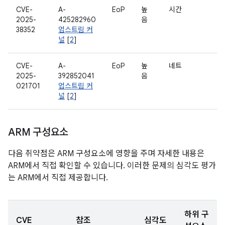
CVE-
A-
EoP
높
시간
2025-
425282960
음
38352
업스트림 커
널
[
2
]
CVE-
A-
EoP
높
네트
2025-
392852041
음
021701
업스트림 커
널
[
2
]
ARM 구성요소
다음 취약점은 ARM 구성요소에 영향을 주며 자세한 내용은
ARM에서 직접 확인할 수 있습니다. 이러한 문제의 심각도 평가
는 ARM에서 직접 제공합니다.
하위 구
CVE
참조
심각도