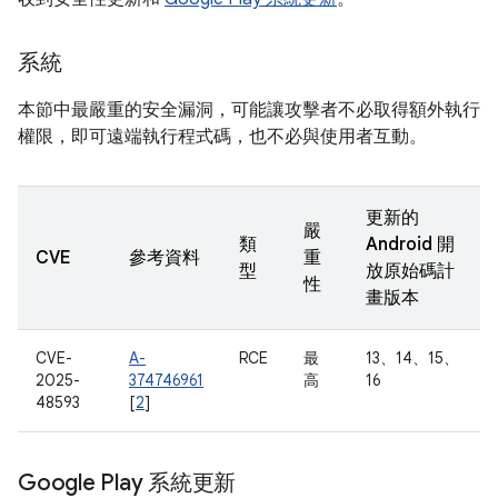
系統
本節中最嚴重的安全漏洞，可能讓攻擊者不必取得額外執行
權限，即可遠端執行程式碼，也不必與使用者互動。
更新的
嚴
類
Android 開
CVE
參考資料
重
型
放原始碼計
性
畫版本
CVE-
A-
RCE
最
13、14、15、
2025-
374746961
高
16
48593
[
2
]
Google Play 系統更新