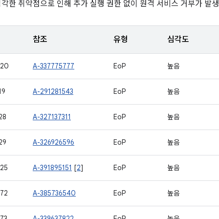
심각한 취약점으로 인해 추가 실행 권한 없이 원격 서비스 거부가 발생
참조
유형
심각도
420
A-337775777
EoP
높음
19
A-291281543
EoP
높음
28
A-327137311
EoP
높음
29
A-326926596
EoP
높음
25
A-391895151
[
2
]
EoP
높음
72
A-385736540
EoP
높음
73
A-339637822
EoP
높음