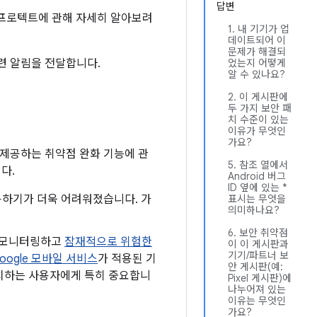
답변
lay 프로텍트에 관해 자세히 알아보려
1. 내 기기가 업
데이트되어 이
문제가 해결되
관련 알림을 전달합니다.
었는지 어떻게
알 수 있나요?
2. 이 게시판에
두 가지 보안 패
치 수준이 있는
이유가 무엇인
가요?
 제공하는 취약점 완화 기능에 관
5. 참조 열에서
다.
Android 버그
ID 옆에 있는 *
 악용하기가 더욱 어려워졌습니다. 가
표시는 무엇을
의미하나요?
6. 보안 취약점
로 모니터링하고
잠재적으로 위험한
이 이 게시판과
기기/파트너 보
oogle 모바일 서비스
가 적용된 기
안 게시판(예:
 설치하는 사용자에게 특히 중요합니
Pixel 게시판)에
나누어져 있는
이유는 무엇인
가요?