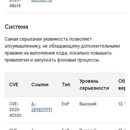
2025-
430568718
48614
Система
Самая серьезная уязвимость позволяет
злоумышленнику, не обладающему дополнительными
правами на выполнение кода, локально повышать
привилегии и запускать фоновые процессы.
Уровень
Обно
CVE
Ссылки
Тип
серьезности
верс
CVE-
A-
EoP
Высокий
13, 14,
2023-
289809991
40130