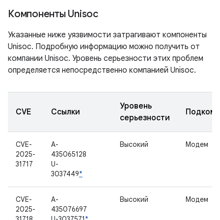
Компоненты Unisoc
Указанные ниже уязвимости затрагивают компоненты
Unisoc. Подробную информацию можно получить от
компании Unisoc. Уровень серьезности этих проблем
определяется непосредственно компанией Unisoc.
Уровень
CVE
Ссылки
Подкомп
серьезности
CVE-
A-
Высокий
Модем
2025-
435065128
31717
U-
3037449
*
CVE-
A-
Высокий
Модем
2025-
435076697
31718
U-3037571
*