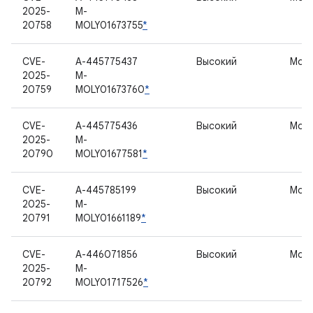
2025-
M-
20758
MOLY01673755
*
CVE-
A-445775437
Высокий
Мод
2025-
M-
20759
MOLY01673760
*
CVE-
A-445775436
Высокий
Мод
2025-
M-
20790
MOLY01677581
*
CVE-
A-445785199
Высокий
Мод
2025-
M-
20791
MOLY01661189
*
CVE-
A-446071856
Высокий
Мод
2025-
M-
20792
MOLY01717526
*