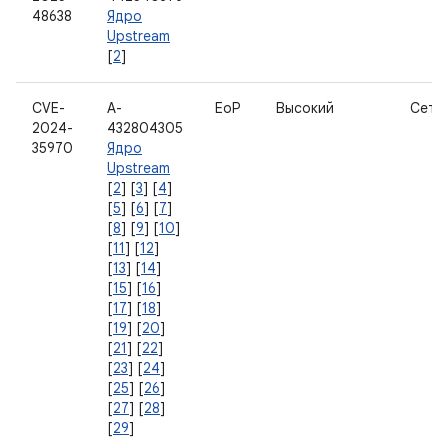
48638
Ядро
Upstream
[
2
]
CVE-
A-
EoP
Высокий
Сеть
2024-
432804305
35970
Ядро
Upstream
[
2
] [
3
] [
4
]
[
5
] [
6
] [
7
]
[
8
] [
9
] [
10
]
[
11
] [
12
]
[
13
] [
14
]
[
15
] [
16
]
[
17
] [
18
]
[
19
] [
20
]
[
21
] [
22
]
[
23
] [
24
]
[
25
] [
26
]
[
27
] [
28
]
[
29
]