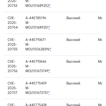
2025-
M-
20753
MOLY01689252
*
CVE-
A-445785196
Высокий
Мод
2025-
M-
20754
MOLY01689251
*
CVE-
A-445793671
Высокий
Мод
2025-
M-
20755
MOLY00628396
*
CVE-
A-445793666
Высокий
Мод
2025-
M-
20756
MOLY01673749
*
CVE-
A-445775439
Высокий
Мод
2025-
M-
20757
MOLY01673751
*
CVE-
A-445775438
Высокий
Мод