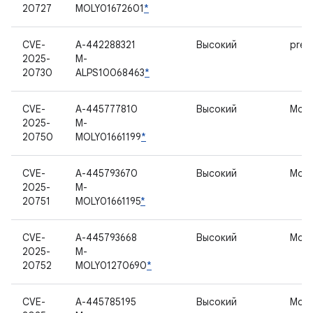
20727
MOLY01672601
*
CVE-
A-442288321
Высокий
prel
2025-
M-
20730
ALPS10068463
*
CVE-
A-445777810
Высокий
Мод
2025-
M-
20750
MOLY01661199
*
CVE-
A-445793670
Высокий
Мод
2025-
M-
20751
MOLY01661195
*
CVE-
A-445793668
Высокий
Мод
2025-
M-
20752
MOLY01270690
*
CVE-
A-445785195
Высокий
Мод