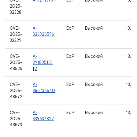
CVE-
A-327137311
EoP
Высокий
13, 14
2025-
32328
CVE-
A-
EoP
Высокий
13, 14
2025-
326926596
32329
CVE-
A-
EoP
Высокий
13, 14
2025-
391895151
48525
[
2
]
CVE-
A-
EoP
Высокий
13, 14
2025-
385736540
48572
CVE-
A-
EoP
Высокий
13, 14
2025-
339637822
48573