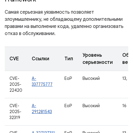
Самая серьезная уязвимость позволяет
злоумышленнику, не обладающему дополнительными
правами на выполнение кода, удаленно организовать
отказ в обслуживании.
Уровень
Обн
CVE
Ссылки
Тип
серьезности
вер
CVE-
A-
EoP
Высокий
13, 14
2025-
337775777
22420
CVE-
A-
EoP
Высокий
16
2025-
291281543
32319