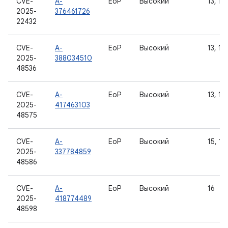
CVE-
A-
EoP
Высокий
13, 14,
2025-
376461726
22432
CVE-
A-
EoP
Высокий
13, 14,
2025-
388034510
48536
CVE-
A-
EoP
Высокий
13, 14,
2025-
417463103
48575
CVE-
A-
EoP
Высокий
15, 16
2025-
337784859
48586
CVE-
A-
EoP
Высокий
16
2025-
418774489
48598