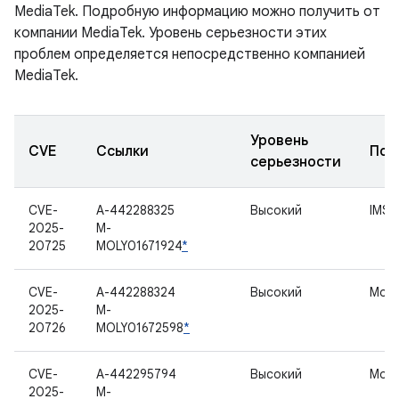
MediaTek. Подробную информацию можно получить от
компании MediaTek. Уровень серьезности этих
проблем определяется непосредственно компанией
MediaTek.
Уровень
CVE
Ссылки
Под
серьезности
CVE-
A-442288325
Высокий
IMS 
2025-
M-
20725
MOLY01671924
*
CVE-
A-442288324
Высокий
Мод
2025-
M-
20726
MOLY01672598
*
CVE-
A-442295794
Высокий
Мод
2025-
M-