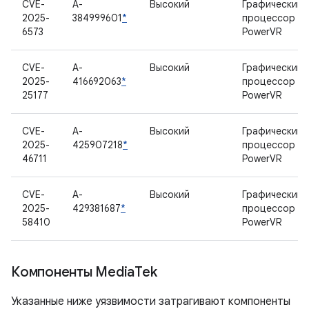
CVE-
A-
Высокий
Графический
2025-
384999601
*
процессор
6573
PowerVR
CVE-
A-
Высокий
Графический
2025-
416692063
*
процессор
25177
PowerVR
CVE-
A-
Высокий
Графический
2025-
425907218
*
процессор
46711
PowerVR
CVE-
A-
Высокий
Графический
2025-
429381687
*
процессор
58410
PowerVR
Компоненты Media
Tek
Указанные ниже уязвимости затрагивают компоненты