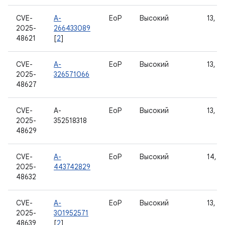
CVE-
A-
EoP
Высокий
13, 14
2025-
266433089
48621
[
2
]
CVE-
A-
EoP
Высокий
13, 14
2025-
326571066
48627
CVE-
A-
EoP
Высокий
13, 14
2025-
352518318
48629
CVE-
A-
EoP
Высокий
14, 15
2025-
443742829
48632
CVE-
A-
EoP
Высокий
13, 14
2025-
301952571
48639
[
2
]