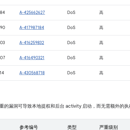
584
A-425662627
DoS
高
590
A-417987184
DoS
高
603
A-416259832
DoS
高
607
A-416490321
DoS
高
14
A-430568718
DoS
高
的漏洞可导致本地提权和后台 activity 启动，而无需额外的
参考编号
类型
严重级别