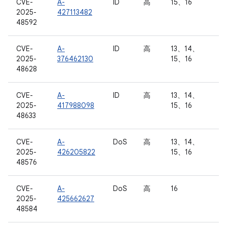
CVE-
A-
ID
高
15、16
2025-
427113482
48592
CVE-
A-
ID
高
13、14、
2025-
376462130
15、16
48628
CVE-
A-
ID
高
13、14、
2025-
417988098
15、16
48633
CVE-
A-
DoS
高
13、14、
2025-
426205822
15、16
48576
CVE-
A-
DoS
高
16
2025-
425662627
48584