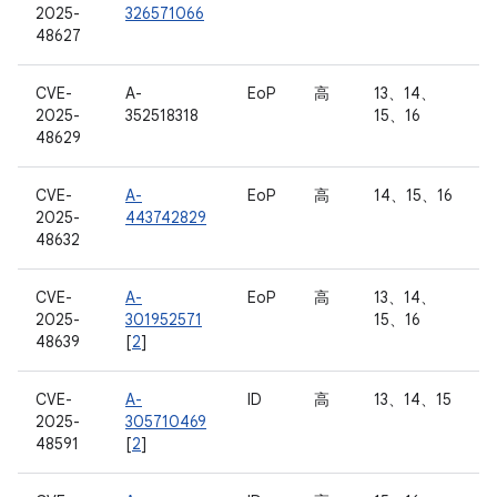
2025-
326571066
48627
CVE-
A-
EoP
高
13、14、
2025-
352518318
15、16
48629
CVE-
A-
EoP
高
14、15、16
2025-
443742829
48632
CVE-
A-
EoP
高
13、14、
2025-
301952571
15、16
48639
[
2
]
CVE-
A-
ID
高
13、14、15
2025-
305710469
48591
[
2
]