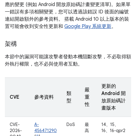
應的變更 (例如 Android 開放原始碼計畫變更清單)。如果單
一錯誤有多項相關變更，您可以透過該錯誤 ID 後面的編號
連結開啟額外的參考資料。 搭載 Android 10 以上版本的裝
置可能會收到安全性更新和
Google Play 系統更新
。
架構
本節中的漏洞可能讓攻擊者發動本機阻斷攻擊，不必取得額
外執行權限，也不必與使用者互動。
更新的
嚴
類
Android 開
CVE
參考資料
重
型
放原始碼計
性
畫版本
CVE-
A-
DoS
最
14、15、
2026-
456471290
高
16、16-qpr2