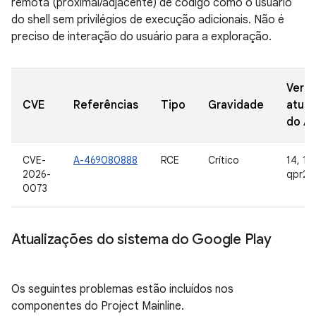
remota (proximal/adjacente) de código como o usuário
do shell sem privilégios de execução adicionais. Não é
preciso de interação do usuário para a exploração.
Vers
CVE
Referências
Tipo
Gravidade
atual
do A
CVE-
A-469080888
RCE
Crítico
14, 15,
2026-
qpr2
0073
Atualizações do sistema do Google Play
Os seguintes problemas estão incluídos nos
componentes do Project Mainline.