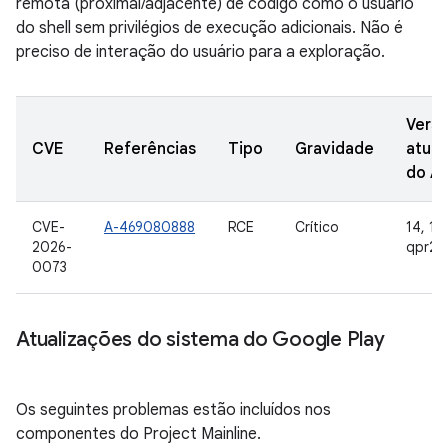
remota (proximal/adjacente) de código como o usuário
do shell sem privilégios de execução adicionais. Não é
preciso de interação do usuário para a exploração.
Vers
CVE
Referências
Tipo
Gravidade
atual
do A
CVE-
A-469080888
RCE
Crítico
14, 15,
2026-
qpr2
0073
Atualizações do sistema do Google Play
Os seguintes problemas estão incluídos nos
componentes do Project Mainline.