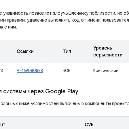
е уязвимость позволяет злоумышленнику поблизости, не 
ми правами, удаленно выполнять код от имени пользовател
я с ним.
Уровень
Ссылки
Тип
серьезности
73
A-469080888
RCE
Критический
 системы через Google Play
азанных ниже уязвимостей включены в компоненты проекта 
нт
CVE