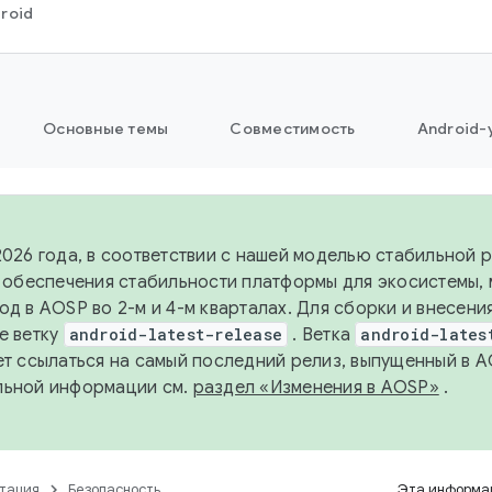
roid
Основные темы
Совместимость
Android-
2026 года, в соответствии с нашей моделью стабильной
я обеспечения стабильности платформы для экосистемы,
од в AOSP во 2-м и 4-м кварталах. Для сборки и внесени
е ветку
android-latest-release
. Ветка
android-lates
ет ссылаться на самый последний релиз, выпущенный в A
льной информации см.
раздел «Изменения в AOSP»
.
тация
Безопасность
Эта информац