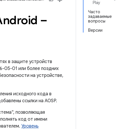
Play
Часто
ndroid –
задаваемые
вопросы
Версии
тях в защите устройств
26-05-01 или более поздних
безопасности на устройстве,
ления исходного кода в
добавлены ссылки на AOSP.
стема", позволяющая
полнять код от имени
ователем.
Уровень