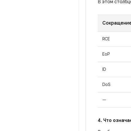
В этом столбц
Сокращени
RCE
EoP
ID
DoS
—
4. Что означ