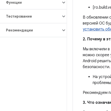
Функции
[ro.build.
Тестирование
В обновлении с
версией ОС бу
установить об
Рекомендации
2. Почему в 
Мы включили в
можно скорее 
Android решит
безопасности.
На устро
проблемы,
Рекомендуем п
3. Что означ