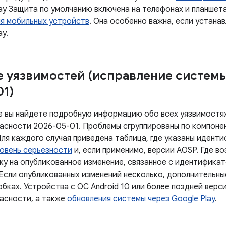
lay Защита по умолчанию включена на телефонах и планше
ля мобильных устройств
. Она особенно важна, если устана
ay.
 уязвимостей (исправление систем
01)
е вы найдете подробную информацию обо всех уязвимостях
асности 2026-05-01. Проблемы сгруппированы по компоне
Для каждого случая приведена таблица, где указаны идент
овень серьезности
и, если применимо, версии AOSP. Где в
ку на опубликованное изменение, связанное с идентифика
 Если опубликованных изменений несколько, дополнительны
бках. Устройства с ОС Android 10 или более поздней верс
асности, а также
обновления системы через Google Play
.