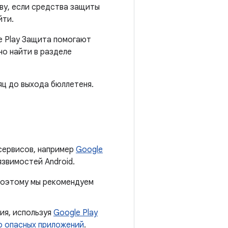
ву, если средства защиты
йти.
e Play Защита помогают
но найти в разделе
яц до выхода бюллетеня.
сервисов, например
Google
язвимостей Android.
 поэтому мы рекомендуем
ия, используя
Google Play
о опасных приложений
.