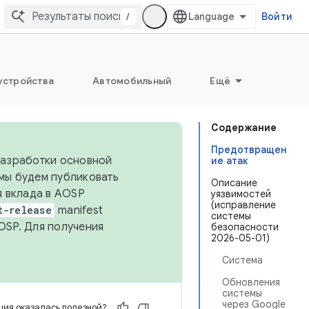
/
Войти
устройства
Автомобильный
Ещё
Содержание
Предотвращен
 разработки основной
ие атак
 мы будем публиковать
Описание
я вклада в AOSP
уязвимостей
(исправление
t-release
manifest
системы
OSP. Для получения
безопасности
2026-05-01)
Система
Обновления
системы
через Google
ия оказалась полезной?