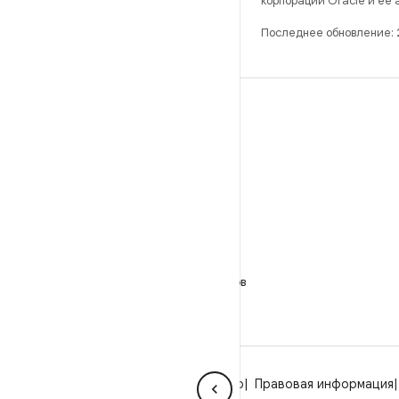
корпорации Oracle и ее
Последнее обновление:
РАЗРАБОТКА
Хранилище Android Repository
Требования
Как скачать код
Предпросмотр исполняемых файлов
Заводские образы
Драйверы в виде исполняемых файлов
О платформе Android
Сообщество
Правовая информация