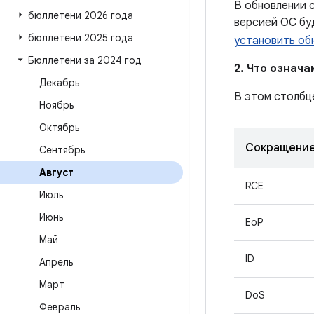
В обновлении с
бюллетени 2026 года
версией ОС бу
бюллетени 2025 года
установить об
Бюллетени за 2024 год
2. Что означ
Декабрь
В этом столбц
Ноябрь
Октябрь
Сокращени
Сентябрь
Август
RCE
Июль
Июнь
EoP
Май
ID
Апрель
Март
DoS
Февраль