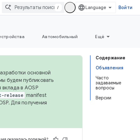
/
Войти
устройства
Автомобильный
Ещё
Содержание
Объявления
 разработки основной
Часто
 мы будем публиковать
задаваемые
я вклада в AOSP
вопросы
t-release
manifest
Версии
OSP. Для получения
ия оказалась полезной?