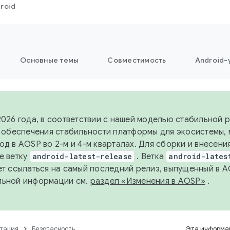
roid
Основные темы
Совместимость
Android-
2026 года, в соответствии с нашей моделью стабильной
я обеспечения стабильности платформы для экосистемы,
од в AOSP во 2-м и 4-м кварталах. Для сборки и внесени
е ветку
android-latest-release
. Ветка
android-lates
ет ссылаться на самый последний релиз, выпущенный в A
льной информации см.
раздел «Изменения в AOSP»
.
тация
Безопасность
Эта информац