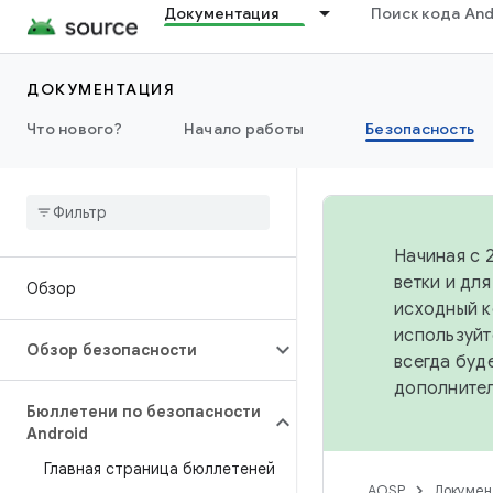
Документация
Поиск кода And
ДОКУМЕНТАЦИЯ
Что нового?
Начало работы
Безопасность
Начиная с 
ветки и дл
Обзор
исходный к
используйт
Обзор безопасности
всегда буд
дополните
Бюллетени по безопасности
Android
Главная страница бюллетеней
AOSP
Докумен