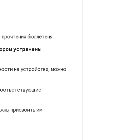
е прочтения бюллетеня.
отором устранены
ности на устройстве, можно
 соответствующие
лжны присвоить им