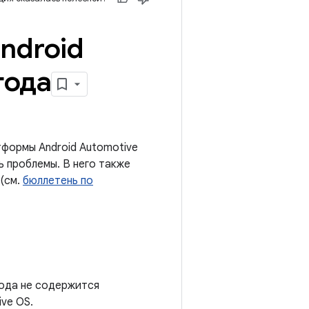
ndroid
года
формы Android Automotive
ь проблемы. В него также
(см.
бюллетень по
года не содержится
ve OS.