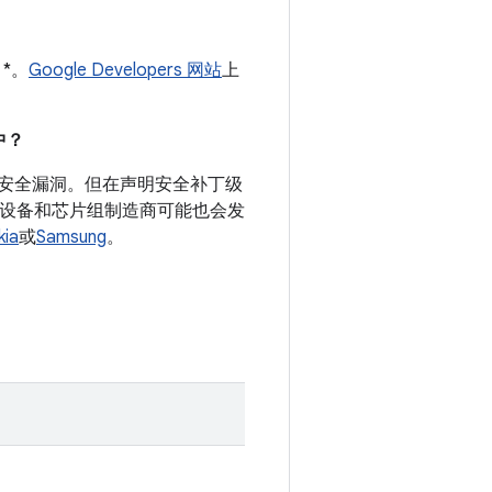
 *。
Google Developers 网站
上
。
中？
录的安全漏洞。但在声明安全补丁级
d 设备和芯片组制造商可能也会发
kia
或
Samsung
。