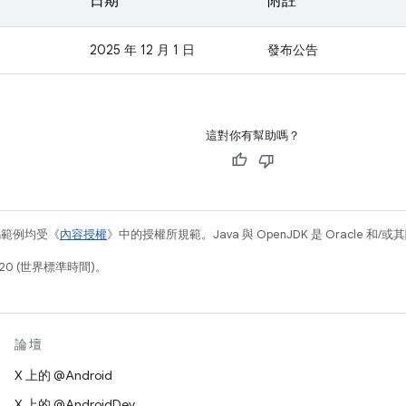
日期
附註
2025 年 12 月 1 日
發布公告
這對你有幫助嗎？
碼範例均受《
內容授權
》中的授權所規範。Java 與 OpenJDK 是 Oracle 
20 (世界標準時間)。
論壇
X 上的 @Android
X 上的 @AndroidDev