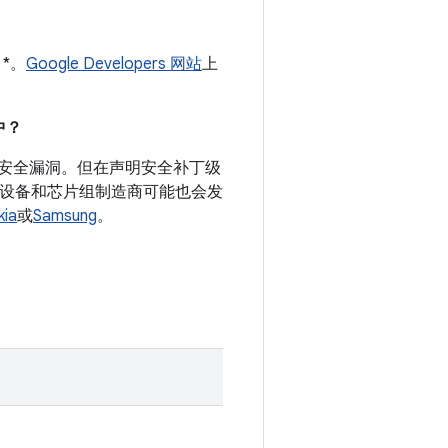
 *。
Google Developers 网站
上
。
中？
录的安全漏洞。但在声明安全补丁级
d 设备和芯片组制造商可能也会发
kia
或
Samsung
。