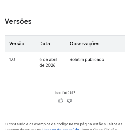
Versões
Versão
Data
Observações
1.0
6 de abril
Boletim publicado
de 2026
Isso foi útil?
O conteúdo e os exemplos de código nesta página estão sujeitos às
licenças descritas na
Licença de conteúdo
. Java e OpenJDK são