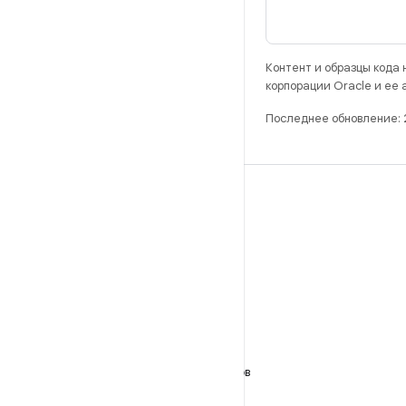
Контент и образцы кода
корпорации Oracle и ее
Последнее обновление:
РАЗРАБОТКА
Хранилище Android Repository
Требования
Как скачать код
Предпросмотр исполняемых файлов
Заводские образы
Драйверы в виде исполняемых файлов