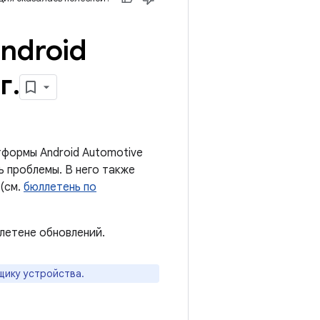
ndroid
г
.
формы Android Automotive
ь проблемы. В него также
(см.
бюллетень по
летене обновлений.
щику устройства.