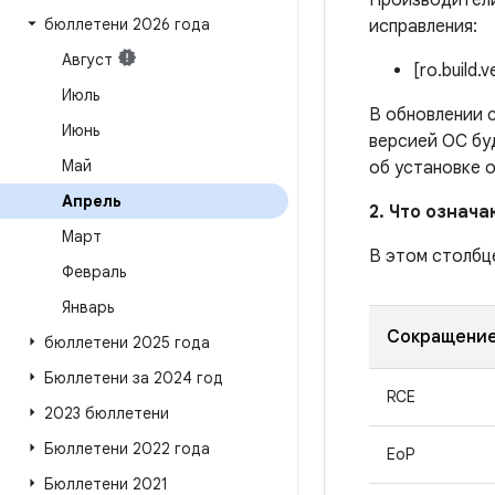
Производители
бюллетени 2026 года
исправления:
Август
[ro.build.
Июль
В обновлении с
Июнь
версией ОС бу
Май
об установке 
Апрель
2. Что означ
Март
В этом столбц
Февраль
Январь
Сокращени
бюллетени 2025 года
Бюллетени за 2024 год
RCE
2023 бюллетени
Бюллетени 2022 года
EoP
Бюллетени 2021