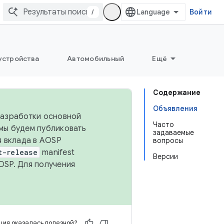
/
Войти
устройства
Автомобильный
Ещё
Содержание
Объявления
 разработки основной
Часто
 мы будем публиковать
задаваемые
я вклада в AOSP
вопросы
t-release
manifest
Версии
OSP. Для получения
ия оказалась полезной?