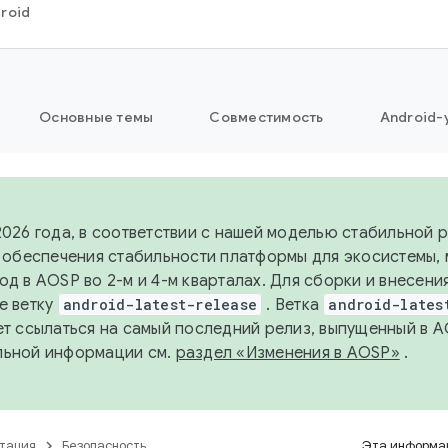
roid
Основные темы
Совместимость
Android-
2026 года, в соответствии с нашей моделью стабильной
я обеспечения стабильности платформы для экосистемы,
од в AOSP во 2-м и 4-м кварталах. Для сборки и внесени
е ветку
android-latest-release
. Ветка
android-lates
ет ссылаться на самый последний релиз, выпущенный в A
льной информации см.
раздел «Изменения в AOSP»
.
тация
Безопасность
Эта информац