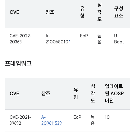
심
유
구성
CVE
참조
각
형
요소
도
CVE-2022-
A-
EoP
높
U-
20363
210068010
*
음
Boot
프레임워크
심
업데이트
유
CVE
참조
각
된 AOSP
형
도
버전
CVE-2021-
A-
EoP
높
10
39692
209611539
음