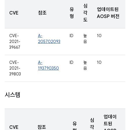
심
유
업데이트된
CVE
참조
각
형
AOSP 버전
도
CVE-
A-
ID
높
10
2021-
205702093
음
39667
CVE-
A-
ID
높
10
2021-
193790350
음
39803
시스템
업데이
심
유
트된
CVE
참조
각