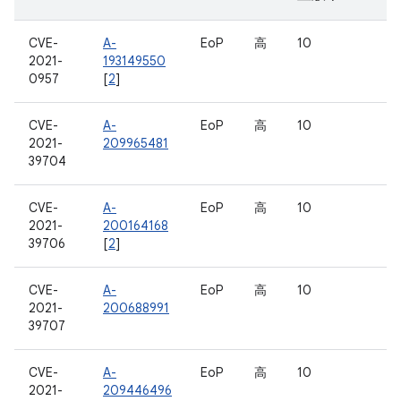
CVE-
A-
EoP
高
10
2021-
193149550
0957
[
2
]
CVE-
A-
EoP
高
10
2021-
209965481
39704
CVE-
A-
EoP
高
10
2021-
200164168
39706
[
2
]
CVE-
A-
EoP
高
10
2021-
200688991
39707
CVE-
A-
EoP
高
10
2021-
209446496