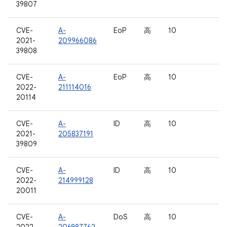
39807
CVE-
A-
EoP
高
10
2021-
209966086
39808
CVE-
A-
EoP
高
10
2022-
211114016
20114
CVE-
A-
ID
高
10
2021-
205837191
39809
CVE-
A-
ID
高
10
2022-
214999128
20011
CVE-
A-
DoS
高
10