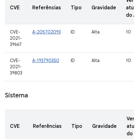
Vers
CVE
Referências
Tipo
Gravidade
atual
do A
CVE-
A-205702093
ID
Alta
10
2021-
39667
CVE-
A-193790350
ID
Alta
10
2021-
39803
Sistema
Vers
CVE
Referências
Tipo
Gravidade
atual
do A