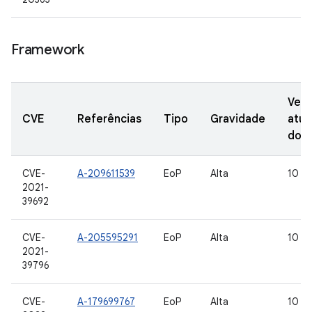
Framework
Vers
CVE
Referências
Tipo
Gravidade
atua
do 
CVE-
A-209611539
EoP
Alta
10
2021-
39692
CVE-
A-205595291
EoP
Alta
10
2021-
39796
CVE-
A-179699767
EoP
Alta
10