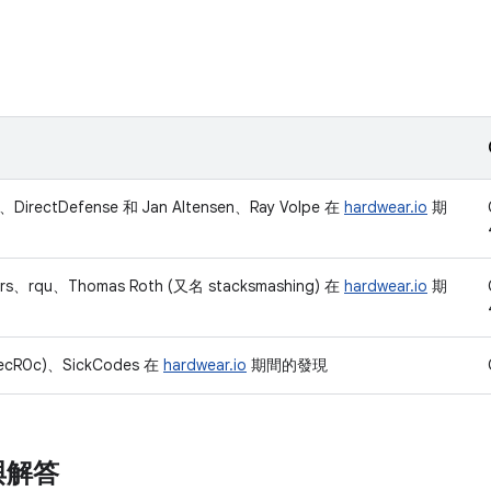
n、DirectDefense 和 Jan Altensen、Ray Volpe 在
hardwear.io
期
ers、rqu、Thomas Roth (又名 stacksmashing) 在
hardwear.io
期
(TecR0c)、SickCodes 在
hardwear.io
期間的發現
與解答