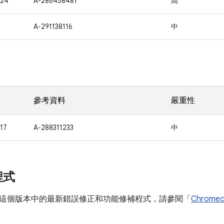
424
A-286458481
高
1
A-291138116
中
參考資料
嚴重性
17
A-288311233
中
程式
這個版本中的最新錯誤修正和功能修補程式，請參閱「
Chrom