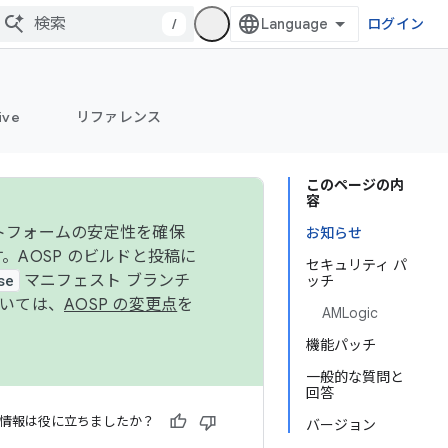
/
ログイン
ive
リファレンス
このページの内
容
ットフォームの安定性を確保
お知らせ
す。AOSP のビルドと投稿に
セキュリティ パ
se
マニフェスト ブランチ
ッチ
ついては、
AOSP の変更点
を
AMLogic
機能パッチ
一般的な質問と
回答
情報は役に立ちましたか？
バージョン