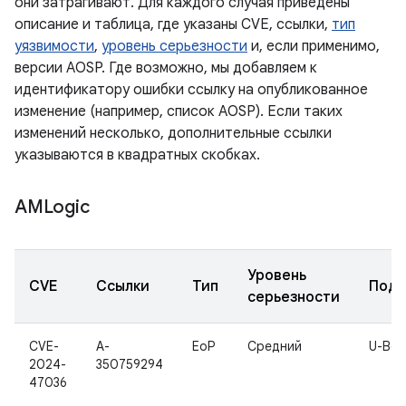
они затрагивают. Для каждого случая приведены
описание и таблица, где указаны CVE, ссылки,
тип
уязвимости
,
уровень серьезности
и, если применимо,
версии AOSP. Где возможно, мы добавляем к
идентификатору ошибки ссылку на опубликованное
изменение (например, список AOSP). Если таких
изменений несколько, дополнительные ссылки
указываются в квадратных скобках.
AMLogic
Уровень
CVE
Ссылки
Тип
Подк
серьезности
CVE-
A-
EoP
Средний
U-Boo
2024-
350759294
47036