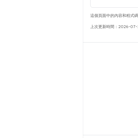
這個頁面中的內容和程式
上次更新時間：2026-07-
版本
Android 程式庫
相關規定
下載程式碼
預覽二進位檔
原廠映像檔
驅動程式二進位檔