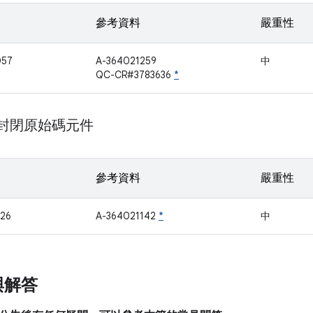
參考資料
嚴重性
057
A-364021259
中
QC-CR#3783636
*
m 封閉原始碼元件
參考資料
嚴重性
26
A-364021142
*
中
與解答