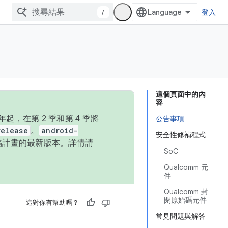
/
登入
這個頁面中的內
容
，在第 2 季和第 4 季將
公告事項
release
。
android-
安全性修補程式
始碼計畫的最新版本。詳情請
SoC
Qualcomm 元
件
Qualcomm 封
閉原始碼元件
這對你有幫助嗎？
常見問題與解答