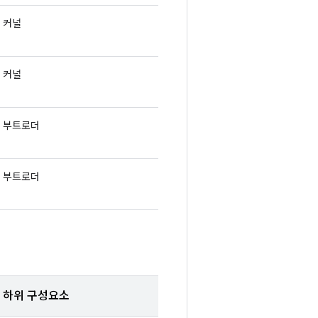
커널
커널
부트로더
부트로더
하위 구성요소