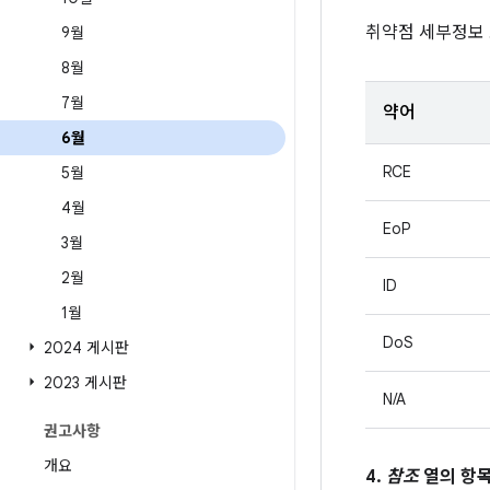
취약점 세부정보
9월
8월
7월
약어
6월
RCE
5월
4월
EoP
3월
2월
ID
1월
DoS
2024 게시판
2023 게시판
N/A
권고사항
개요
4.
참조
열의 항목