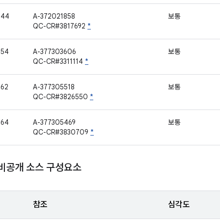
544
A-372021858
보통
QC-CR#3817692
*
554
A-377303606
보통
QC-CR#3311114
*
562
A-377305518
보통
QC-CR#3826550
*
564
A-377305469
보통
QC-CR#3830709
*
 비공개 소스 구성요소
참조
심각도