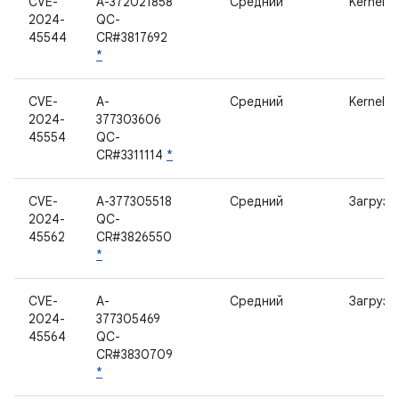
CVE-
A-372021858
Средний
Kernel
2024-
QC-
45544
CR#3817692
*
CVE-
A-
Средний
Kernel
2024-
377303606
45554
QC-
CR#3311114
*
CVE-
A-377305518
Средний
Загрузч
2024-
QC-
45562
CR#3826550
*
CVE-
A-
Средний
Загрузч
2024-
377305469
45564
QC-
CR#3830709
*