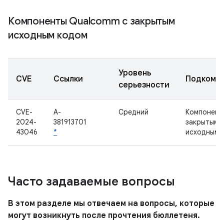
Компоненты Qualcomm с закрытым
исходным кодом
Уровень
CVE
Ссылки
Подкомп
серьезности
CVE-
A-
Средний
Компонент
2024-
381913701
закрытым
43046
*
исходным 
Часто задаваемые вопросы
В этом разделе мы отвечаем на вопросы, которые
могут возникнуть после прочтения бюллетеня.