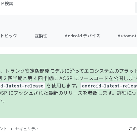
コード検索
トピック
互換性
Android デバイス
Automot
年より、トランク安定版開発モデルに沿ってエコシステムのプラ
 2 四半期と第 4 四半期に AOSP にソースコードを公開しま
id-latest-release
を使用します。
android-latest-relea
AOSP にプッシュされた最新のリリースを参照します。詳細に
い。
ント
セキュリティ
この