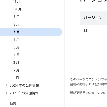
11 月
10 月
9 月
バージョン
8 月
1.1
7 月
6 月
5 月
4 月
3 月
2 月
1 月
このページのコンテンツ
会社の商標または登録商
2024 年の公開情報
最終更新日 2026-07-28 
2023 年の公開情報
勧告