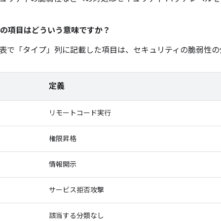
の項目はどういう意味ですか？
表で「タイプ」
列に記載した項目は、セキュリティの脆弱性の
定義
リモートコード実行
権限昇格
情報開示
サービス拒否攻撃
該当する分類なし