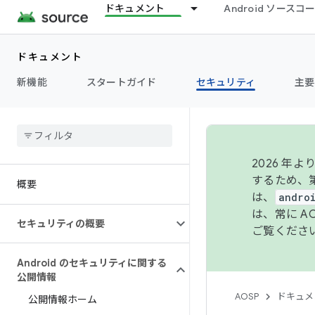
ドキュメント
Android ソース
ドキュメント
新機能
スタートガイド
セキュリティ
主要
2026 
するため、第
概要
は、
andro
は、常に 
セキュリティの概要
ご覧くださ
Android のセキュリティに関する
公開情報
AOSP
ドキュメ
公開情報ホーム