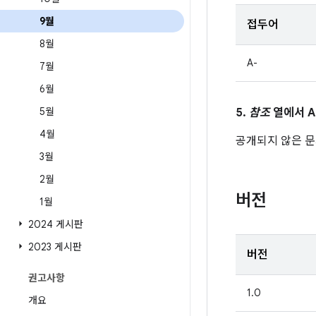
9월
접두어
8월
A-
7월
6월
5월
5.
참조
열에서 A
4월
공개되지 않은 문제
3월
2월
버전
1월
2024 게시판
2023 게시판
버전
권고사항
1.0
개요