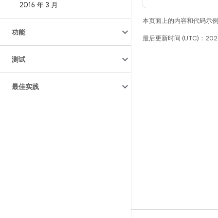
2016 年 3 月
本页面上的内容和代码示
功能
最后更新时间 (UTC)：202
测试
构建
最佳实践
Android 代码库
要求
下载
预览二进制文件
出厂映像
驱动程序二进制文件