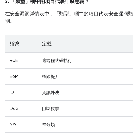
3. 「類型」
欄中的項目代表什麼意義？
在安全漏洞詳情表中，「類型」
欄中的項目代表安全漏洞類
別。
縮寫
定義
RCE
遠端程式碼執行
EoP
權限提升
ID
資訊外洩
DoS
阻斷攻擊
N/A
未分類