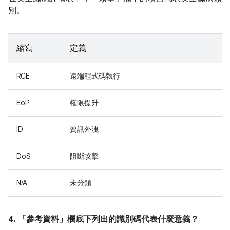
別。
縮寫
定義
RCE
遠端程式碼執行
EoP
權限提升
ID
資訊外洩
DoS
阻斷攻擊
N/A
未分類
4. 「參考資料」
欄底下列出的識別碼代表什麼意義？