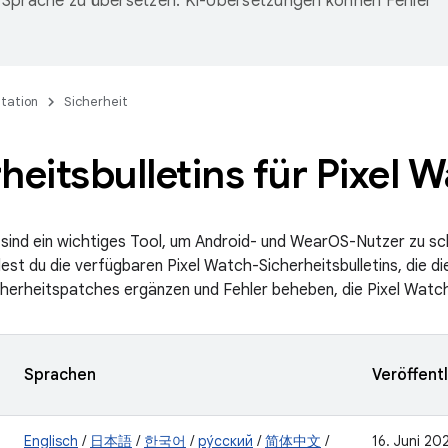
Sprache zu übersetzen. KI-Übersetzungen können Fehler
tation
Sicherheit
heitsbulletins für Pixel 
ind ein wichtiges Tool, um Android- und WearOS-Nutzer zu sch
dest du die verfügbaren Pixel Watch-Sicherheitsbulletins, die d
cherheitspatches ergänzen und Fehler beheben, die Pixel Watc
Sprachen
Veröffent
Englisch
/
日本語
/
한국어
/
ру́сский
/
简体中文
/
16. Juni 20