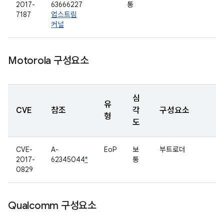
2017-
63666227
통
7187
업스트림
커널
Motorola 구성요소
심
유
CVE
참조
각
구성요소
형
도
CVE-
A-
EoP
보
부트로더
2017-
62345044
*
통
0829
Qualcomm 구성요소