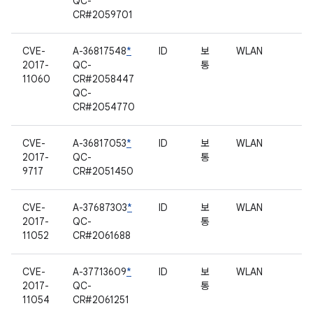
QC-
CR#2059701
CVE-
A-36817548
*
ID
보
WLAN
2017-
QC-
통
11060
CR#2058447
QC-
CR#2054770
CVE-
A-36817053
*
ID
보
WLAN
2017-
QC-
통
9717
CR#2051450
CVE-
A-37687303
*
ID
보
WLAN
2017-
QC-
통
11052
CR#2061688
CVE-
A-37713609
*
ID
보
WLAN
2017-
QC-
통
11054
CR#2061251