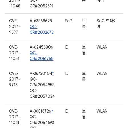
2017-
QC-
통
이버
11048
CR#2052691
CVE-
A-63868628
EoP
보
SoC 드라이
2017-
QC-
통
버
9697
CR#2032672
CVE-
A-62456806
ID
보
WLAN
2017-
QC-
통
11051
CR#2061755
CVE-
A-36730104
*
ID
보
WLAN
2017-
QC-
통
9715
CR#2054958
QC-
CR#2057034
CVE-
A-36816726
*
ID
보
WLAN
2017-
QC-
통
11061
CR#2054693