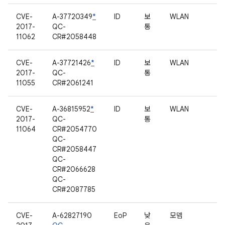
CVE-
A-37720349
*
ID
보
WLAN
2017-
QC-
통
11062
CR#2058448
CVE-
A-37721426
*
ID
보
WLAN
2017-
QC-
통
11055
CR#2061241
CVE-
A-36815952
*
ID
보
WLAN
2017-
QC-
통
11064
CR#2054770
QC-
CR#2058447
QC-
CR#2066628
QC-
CR#2087785
CVE-
A-62827190
EoP
낮
모뎀