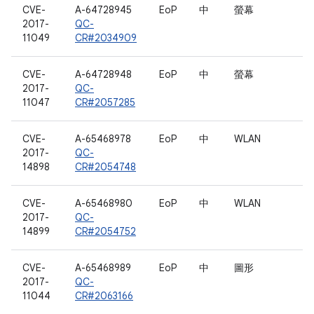
CVE-
A-64728945
EoP
中
螢幕
2017-
QC-
11049
CR#2034909
CVE-
A-64728948
EoP
中
螢幕
2017-
QC-
11047
CR#2057285
CVE-
A-65468978
EoP
中
WLAN
2017-
QC-
14898
CR#2054748
CVE-
A-65468980
EoP
中
WLAN
2017-
QC-
14899
CR#2054752
CVE-
A-65468989
EoP
中
圖形
2017-
QC-
11044
CR#2063166