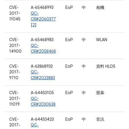
CVE-
A-65468993
EoP
中
相機
2017-
QC-
11045
CR#2060377
[
2
]
CVE-
A-65468983
EoP
中
WLAN
2017-
QC-
14900
CR#2058468
CVE-
A-63868933
EoP
中
資料 HLOS
2017-
QC-
9710
CR#2023883
CVE-
A-64453105
EoP
中
螢幕
2017-
QC-
11019
CR#2030638
CVE-
A-64453423
EoP
中
音訊
2017-
QC-