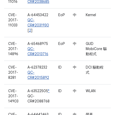
11016
CR#2038685
CVE-
A-64453422
EoP
中
Kernel
2017-
QC-
11033
CR#2031930
[
2
]
CVE-
A-65468975
EoP
中
GUD
2017-
QC-
MobiCore 驅
14896
CR#2013716
動程式
CVE-
A-62378232
ID
中
DCI 驅動程
2017-
QC-
式
8281
CR#2015892
CVE-
A-63522505
*
ID
中
WLAN
2017-
QC-
14903
CR#2088768
CVE-
A-64442463
ID
中
螢幕