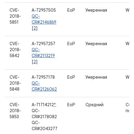
CVE-
A-72957505
EoP
Умеренная
WL
2018-
QC-
5851
CR#2146869
[
2
]
CVE-
A-72957257
EoP
Умеренная
WL
2018-
QC-
5842
CR#2113219
[
2
]
CVE-
A-72957178
EoP
Умеренная
WIG
2018-
QC-
5848
CR#2126062
CVE-
A-71714212
*
EoP
Средний
Сет
2018-
QC-
под
5853
CR#2178082
QC-
CR#2043277