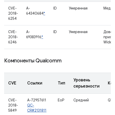
CVE-
A-
ID
Умеренная
Медиа
2018-
64340684
*
6254
CVE-
A-
ID
Умеренная
Довер
2018-
69383916
*
прило
6246
Widevi
Компоненты Qualcomm
Уровень
CVE
Ссылки
Тип
Ко
серьезности
CVE-
A-72957611
EoP
Средний
QT
2018-
QC-
5849
CR#2131811