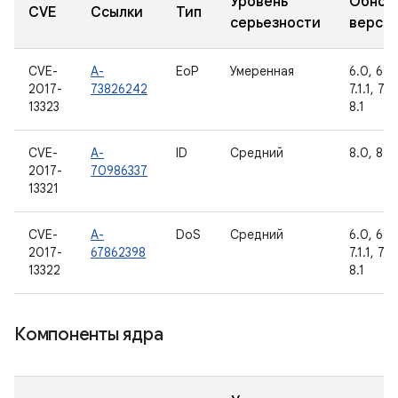
Уровень
Обнов
CVE
Ссылки
Тип
серьезности
верси
CVE-
A-
EoP
Умеренная
6.0, 6.0.
2017-
73826242
7.1.1, 7.1
13323
8.1
CVE-
A-
ID
Средний
8.0, 8.1
2017-
70986337
13321
CVE-
A-
DoS
Средний
6.0, 6.0.
2017-
67862398
7.1.1, 7.1
13322
8.1
Компоненты ядра