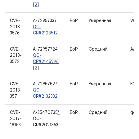
[
2
]
CVE-
A-72957337
EoP
Умеренная
WL
2018-
QC-
3576
CR#2128512
CVE-
A-72957724
EoP
Средний
Ауд
2018-
QC-
3572
CR#2145996
[
2
]
CVE-
A-72957527
EoP
Умеренная
KGS
2018-
QC-
3571
CR#2132332
CVE-
A-35470735
*
EoP
Средний
qca
2017-
QC-
18153
CR#2021363