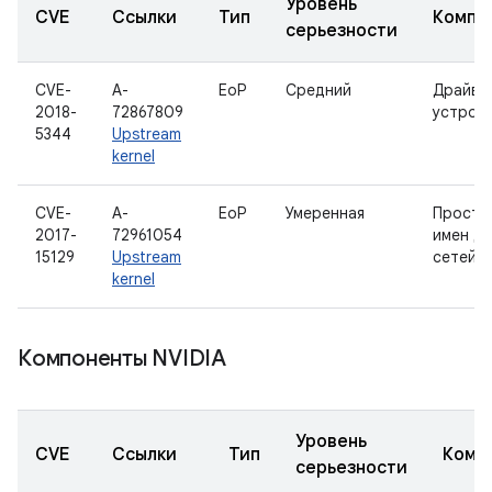
Уровень
CVE
Ссылки
Тип
Компо
серьезности
CVE-
A-
EoP
Средний
Драйвер
2018-
72867809
устрой
5344
Upstream
kernel
CVE-
A-
EoP
Умеренная
Простр
2017-
72961054
имен дл
15129
Upstream
сетей
kernel
Компоненты NVIDIA
Уровень
CVE
Ссылки
Тип
Комп
серьезности