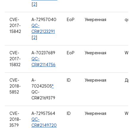
[
2
]
CVE-
A-72957040
EoP
Умеренная
qds
2017-
QC-
15842
CR#2123291
[
2
]
CVE-
A-70237689
EoP
Умеренная
WL
2017-
QC-
15832
CR#2114756
CVE-
A-
ID
Умеренная
Дра
2018-
70242505
*
5852
QC-
CR#2169379
CVE-
A-72957564
ID
Умеренная
WL
2018-
QC-
3579
CR#2149720