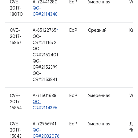
CVE-
A-72441280
EoP
Умеренная
WL
2017-
QC-
18070
CR#2114348
CVE-
A-65122765
*
EoP
Средний
Кам
2017-
QC-
15857
CR#2111672
QC-
CR#2152401
QC-
CR#2152399
QC-
CR#2153841
CVE-
A-71501688
EoP
Умеренная
WL
2017-
QC-
15854
CR#2114396
CVE-
A-72956941
EoP
Умеренная
Дра
2017-
QC-
floo
15843
CR#2032076