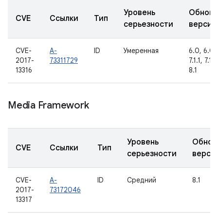
Уровень
Обновл
CVE
Ссылки
Тип
серьезности
версии
CVE-
A-
ID
Умеренная
6.0, 6.0.1
2017-
73311729
7.1.1, 7.1.
13316
8.1
Media Framework
Уровень
Обнов
CVE
Ссылки
Тип
серьезности
верси
CVE-
A-
ID
Средний
8.1
2017-
73172046
13317