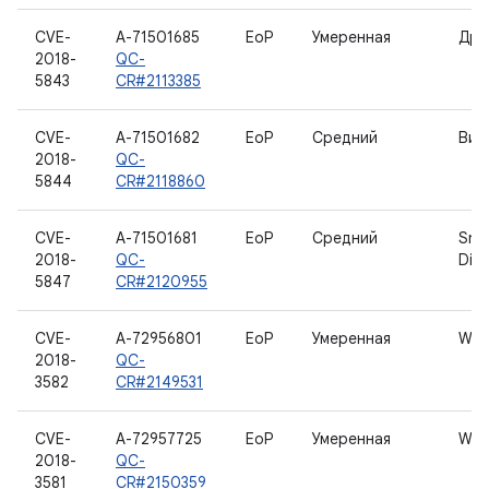
CVE-
A-71501685
EoP
Умеренная
Дра
2018-
QC-
5843
CR#2113385
CVE-
A-71501682
EoP
Средний
Вид
2018-
QC-
5844
CR#2118860
CVE-
A-71501681
EoP
Средний
Sna
2018-
QC-
Disp
5847
CR#2120955
CVE-
A-72956801
EoP
Умеренная
WL
2018-
QC-
3582
CR#2149531
CVE-
A-72957725
EoP
Умеренная
WL
2018-
QC-
3581
CR#2150359