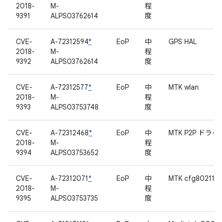
2018-
M-
程
9391
ALPS03762614
度
CVE-
A-72312594
*
EoP
中
GPS HAL
2018-
M-
程
9392
ALPS03762614
度
CVE-
A-72312577
*
EoP
中
MTK wlan
2018-
M-
程
9393
ALPS03753748
度
CVE-
A-72312468
*
EoP
中
MTK P2P ドライ
2018-
M-
程
9394
ALPS03753652
度
CVE-
A-72312071
*
EoP
中
MTK cfg80211
2018-
M-
程
9395
ALPS03753735
度