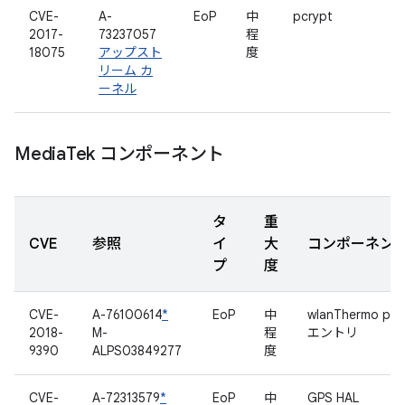
CVE-
A-
EoP
中
pcrypt
2017-
73237057
程
18075
アップスト
度
リーム カ
ーネル
Media
Tek コンポーネント
タ
重
CVE
参照
イ
大
コンポーネン
プ
度
CVE-
A-76100614
*
EoP
中
wlanThermo pro
2018-
M-
程
エントリ
9390
ALPS03849277
度
CVE-
A-72313579
*
EoP
中
GPS HAL