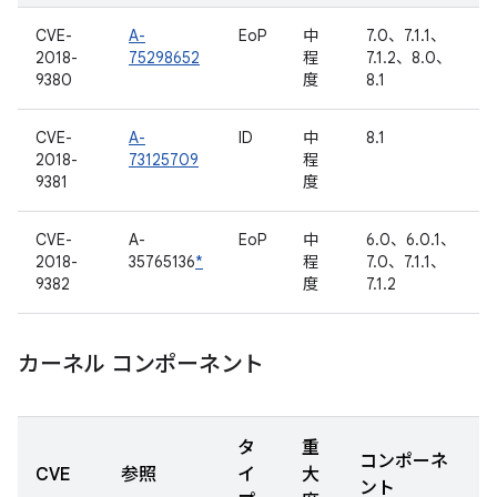
CVE-
A-
EoP
中
7.0、7.1.1、
2018-
75298652
程
7.1.2、8.0、
9380
度
8.1
CVE-
A-
ID
中
8.1
2018-
73125709
程
9381
度
CVE-
A-
EoP
中
6.0、6.0.1、
2018-
35765136
*
程
7.0、7.1.1、
9382
度
7.1.2
カーネル コンポーネント
タ
重
コンポーネ
CVE
参照
イ
大
ント