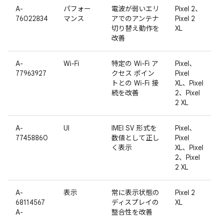
A-
パフォー
電波が弱いエリ
Pixel 2、
76022834
マンス
アでのアンテナ
Pixel 2
切り替え動作を
XL
改善
A-
Wi-Fi
特定の Wi-Fi ア
Pixel、
77963927
クセス ポイン
Pixel
トとの Wi-Fi 接
XL、Pixel
続を改善
2、Pixel
2 XL
A-
UI
IMEI SV 形式を
Pixel、
77458860
数値として正し
Pixel
く表示
XL、Pixel
2、Pixel
2 XL
A-
表示
常に表示状態の
Pixel 2
68114567
ディスプレイの
XL
A-
整合性を改善