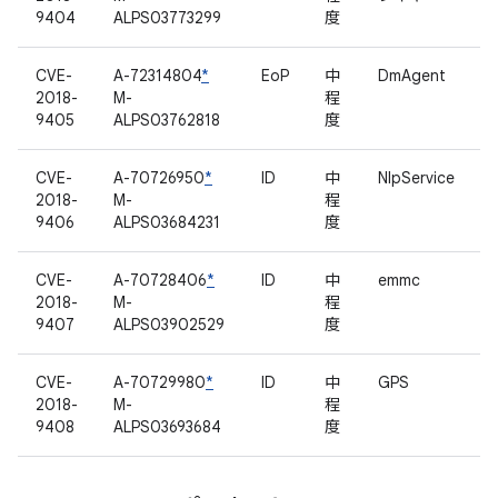
9404
ALPS03773299
度
CVE-
A-72314804
*
EoP
中
DmAgent
2018-
M-
程
9405
ALPS03762818
度
CVE-
A-70726950
*
ID
中
NlpService
2018-
M-
程
9406
ALPS03684231
度
CVE-
A-70728406
*
ID
中
emmc
2018-
M-
程
9407
ALPS03902529
度
CVE-
A-70729980
*
ID
中
GPS
2018-
M-
程
9408
ALPS03693684
度