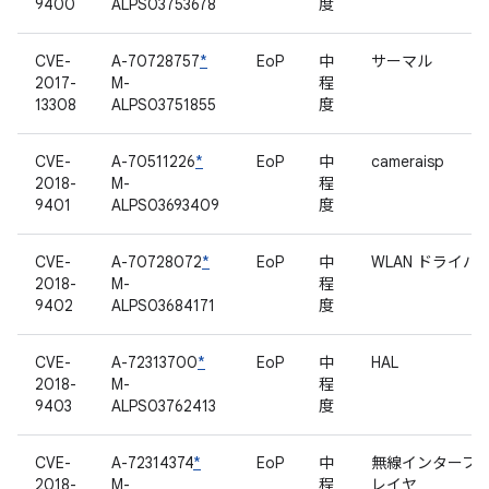
9400
ALPS03753678
度
CVE-
A-70728757
*
EoP
中
サーマル
2017-
M-
程
13308
ALPS03751855
度
CVE-
A-70511226
*
EoP
中
cameraisp
2018-
M-
程
9401
ALPS03693409
度
CVE-
A-70728072
*
EoP
中
WLAN ドライバ
2018-
M-
程
9402
ALPS03684171
度
CVE-
A-72313700
*
EoP
中
HAL
2018-
M-
程
9403
ALPS03762413
度
CVE-
A-72314374
*
EoP
中
無線インターフ
2018-
M-
程
レイヤ