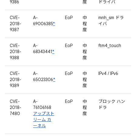
9386
度
ドライバ
CVE-
A-
EoP
中
mnh_sm ドラ
2018-
69006385
*
程
イバ
9387
度
CVE-
A-
EoP
中
ftm4_touch
2018-
68343441
*
程
9388
度
CVE-
A-
EoP
中
IPv4 / IPv6
2018-
65023306
*
程
9389
度
CVE-
A-
EoP
中
ブロック ハン
2018-
76106168
程
ドラ
7480
アップスト
度
リーム カ
ーネル