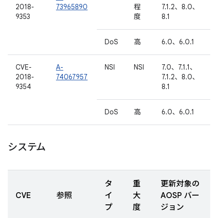
2018-
73965890
程
7.1.2、8.0、
9353
度
8.1
DoS
高
6.0、6.0.1
CVE-
A-
NSI
NSI
7.0、7.1.1、
2018-
74067957
7.1.2、8.0、
9354
8.1
DoS
高
6.0、6.0.1
システム
タ
重
更新対象の
CVE
参照
イ
大
AOSP バー
プ
度
ジョン